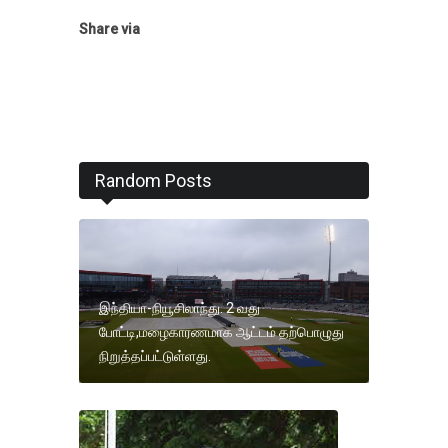
Share via
Random Posts
இந்தியா-நியூசிலாந்து. 2 வது
போட்டி,மழைகாரணமாக ஆட்டம் தற்பொழுது
நிறுத்தப்பட்டுள்ளது.