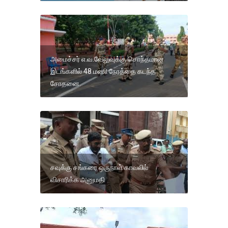
அமைச்சர் எ.வ.வேலுவுக்கு சொந்தமான
இடங்களில் 48 மணி நேரத்தை கடந்த
சோதனை.
சவுக்கு சங்கரை ஒருநாள் காவலில்
விசாரிக்க அனுமதி