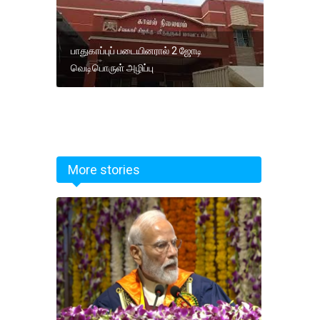
பாதுகாப்புப் படையினரால் 2 ஜோடி
வெடிபொருள் அழிப்பு
More stories