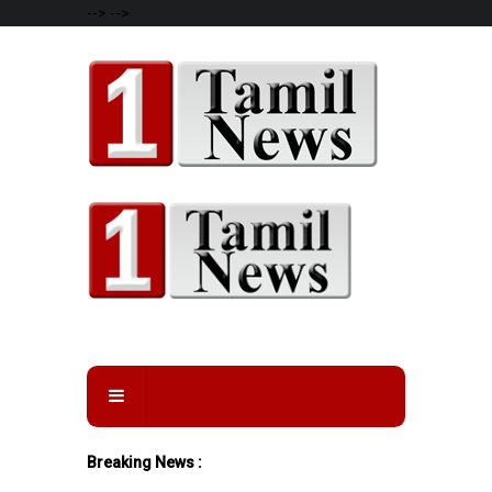
-->
-->
Breaking News :