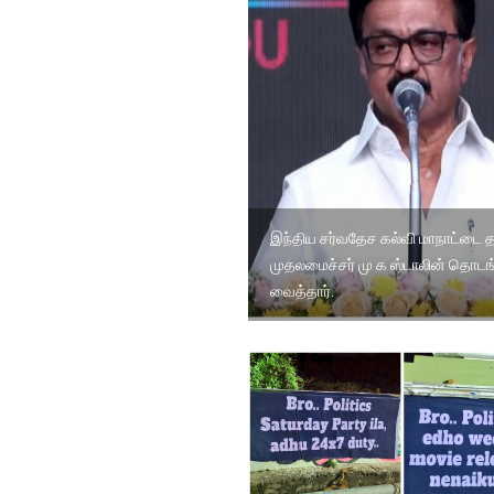
இந்திய சர்வதேச கல்வி மாநாட்டை 
முதலமைச்சர் மு க ஸ்டாலின் தொடங
வைத்தார்.