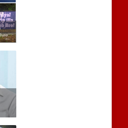
ை
்ச்சை.