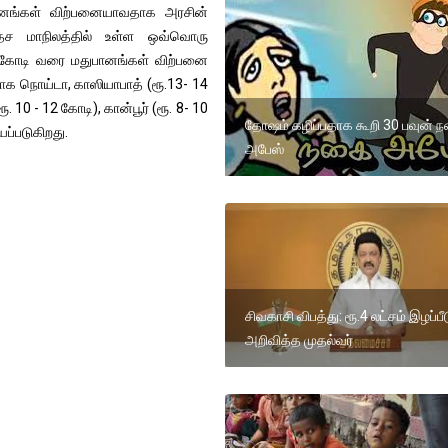
ுபானங்கள் விற்பனையாவதாக அரசின்
ரதேச மாநிலத்தில் உள்ள ஒவ்வொரு
 3 கோடி வரை மதுபானங்கள் விற்பனை
ாக நொய்டா, காஸியாபாத் (ரூ.13- 14
. 10 - 12 கோடி), கான்பூர் (ரூ. 8- 10
தோஷம் கழிப்பதாக கூறி 30 பவுன் 
ப்படுகிறது.
அபேஸ்
சிவகாசி விபத்து: ரூ.4 லட்சம் இழப்பீ
அறிவித்த முதல்வர்