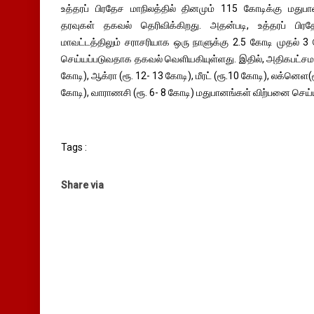
உத்தரப் பிரதேச மாநிலத்தில் தினமும் 115 கோடிக்கு மத
தரவுகள் தகவல் தெரிவிக்கிறது. அதன்படி, உத்தரப் பி
மாவட்டத்திலும் சராசரியாக ஒரு நாளுக்கு 2.5 கோடி முதல்
செய்யப்படுவதாக தகவல் வெளியகியுள்ளது. இதில், அதிகபட்சம
கோடி), ஆக்ரா (ரூ. 12- 13 கோடி), மீரட் (ரூ.10 கோடி), லக்னெள(ரூ
கோடி), வாராணசி (ரூ. 6- 8 கோடி) மதுபானங்கள் விற்பனை செய்ய
Tags :
Share via