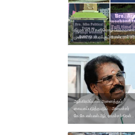
திமுக எம்.பி கனிமொழி பிறந்தநாள
முன்னிட்டு பரபரக்கும் போஸ்டரால் சர
ஆக்கிரமிப்புகள் அனைத்தும்
கையகப்படுத்தபடும்... அமைச்சர்
கே.கே.எஸ்.எஸ்.ஆர். ராமச்சந்திரன்...