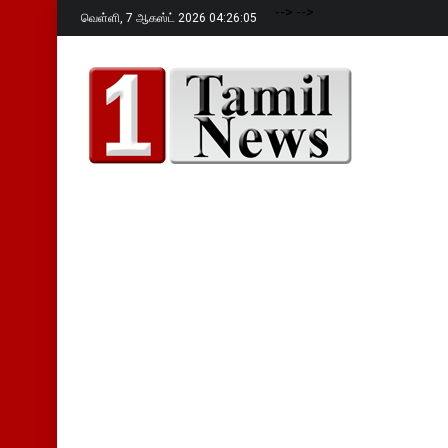
-->
-->
வெள்ளி,
7 ஆகஸ்ட் 2026 04:26:06