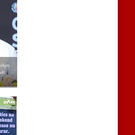
தமிழக
்கி