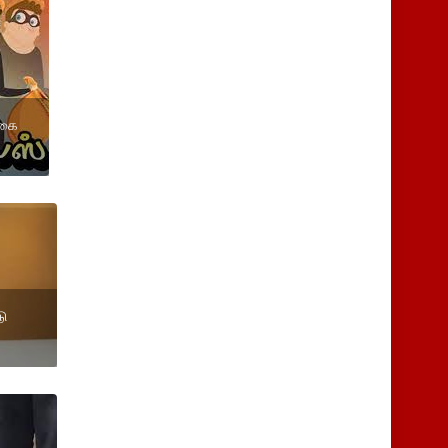
நகை
டு