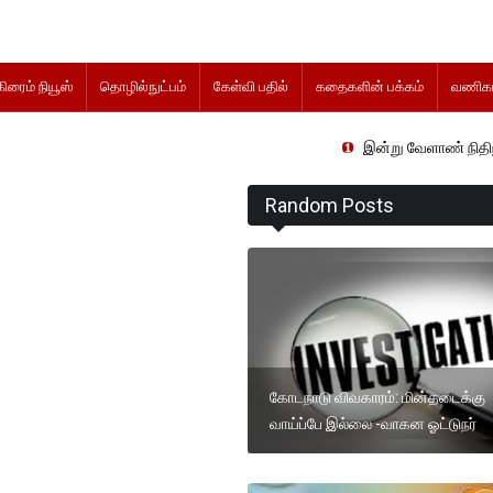
கிரைம் நியூஸ்
தொழில்நுட்பம்
கேள்வி பதில்
கதைகளின் பக்கம்
வணிகம
இன்று வேளாண் நிதிநிலை அறிக்கை தாக
Random Posts
கோடநாடு விவகாரம்: மின்தடைக்கு
வாய்ப்பே இல்லை -வாகன ஓட்டுநர்