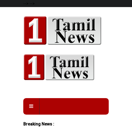
-->
-->
Breaking News :