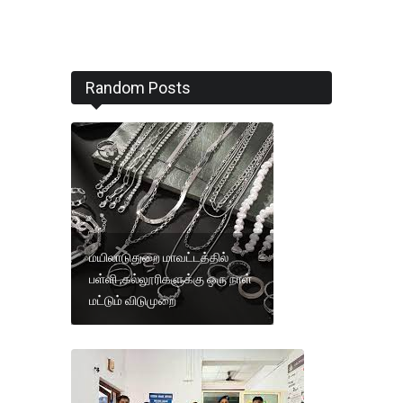
Random Posts
மயிலாடுதுறை மாவட்டத்தில்
பள்ளி ,கல்லூரிகளுக்கு ஒரு நாள்
மட்டும் விடுமுறை