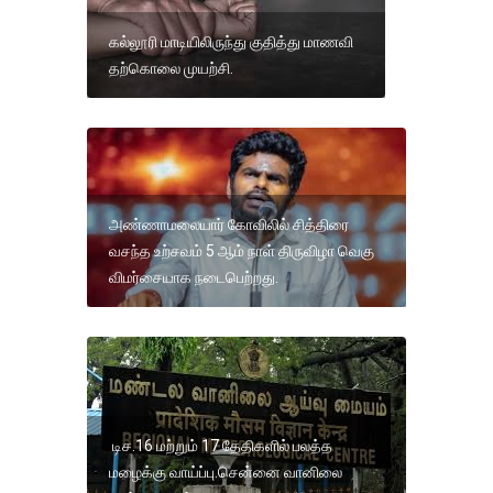
கல்லூரி மாடியிலிருந்து குதித்து மாணவி
தற்கொலை முயற்சி.
அண்ணாமலையார் கோவிலில் சித்திரை
வசந்த உற்சவம் 5 ஆம் நாள் திருவிழா வெகு
விமர்சையாக நடைபெற்றது.
டிச.16 மற்றும் 17 தேதிகளில் பலத்த
மழைக்கு வாய்ப்பு.சென்னை வானிலை