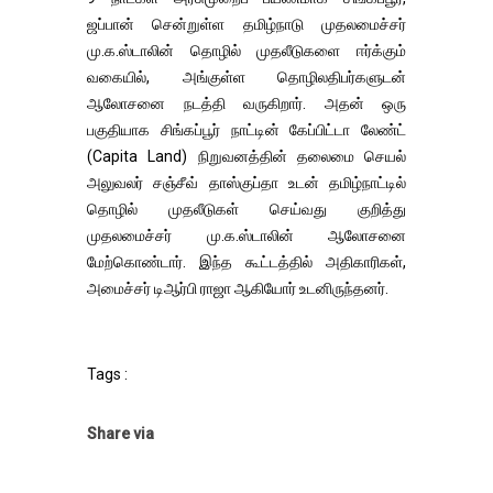
ஜப்பான் சென்றுள்ள தமிழ்நாடு முதலமைச்சர்
மு.க.ஸ்டாலின் தொழில் முதலீடுகளை ஈர்க்கும்
வகையில், அங்குள்ள தொழிலதிபர்களுடன்
ஆலோசனை நடத்தி வருகிறார். அதன் ஒரு
பகுதியாக சிங்கப்பூர் நாட்டின் கேப்பிட்டா லேண்ட்
(Capita Land) நிறுவனத்தின் தலைமை செயல்
அலுவலர் சஞ்சீவ் தாஸ்குப்தா உடன் தமிழ்நாட்டில்
தொழில் முதலீடுகள் செய்வது குறித்து
முதலமைச்சர் மு.க.ஸ்டாலின் ஆலோசனை
மேற்கொண்டார். இந்த கூட்டத்தில் அதிகாரிகள்,
அமைச்சர் டிஆர்பி ராஜா ஆகியோர் உடனிருந்தனர்.
Tags :
Share via