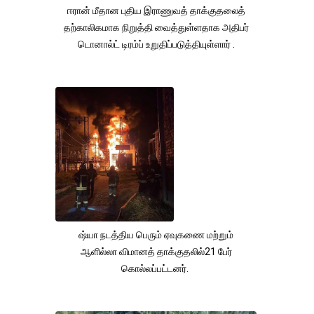
ஈரான் மீதான புதிய இராணுவத் தாக்குதலைத்
தற்காலிகமாக நிறுத்தி வைத்துள்ளதாக அதிபர்
டொனால்ட் டிரம்ப் உறுதிப்படுத்தியுள்ளார் .
ஷ்யா நடத்திய பெரும் ஏவுகணை மற்றும்
ஆளில்லா விமானத் தாக்குதலில்21 பேர்
கொல்லப்பட்டனர்.