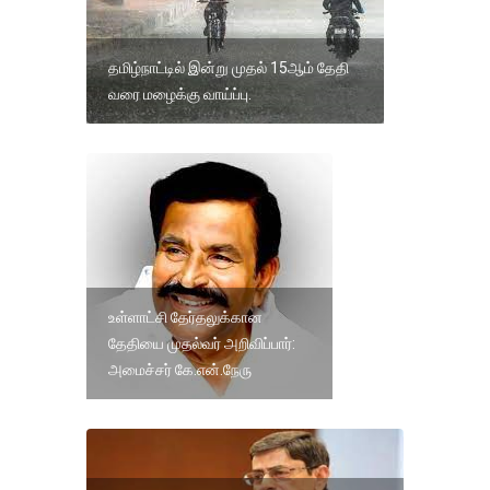
தமிழ்நாட்டில் இன்று முதல் 15ஆம் தேதி
வரை மழைக்கு வாய்ப்பு.
உள்ளாட்சி தேர்தலுக்கான
தேதியை முதல்வர் அறிவிப்பார்:
அமைச்சர் கே.என்.நேரு