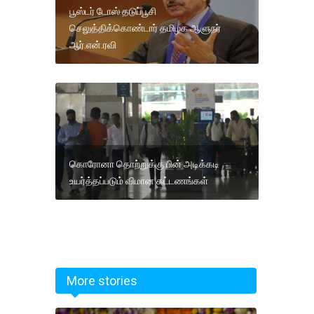
பூஸ்டர் டோஸ் தடுப்பூசி
செலுத்திக்கொண்டார் தமிழக ஆளுநர்
ஆர்.என்.ரவி
கொரோனா தொற்றுக்கு பின் அடிக்கடி
உயர்த்தப்படும் விமான கட்டணங்கள்
More stories