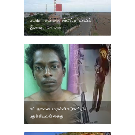
மெரினா கடற்கரை சர்வீஸ் சாலையில்
இளைஞர் கொலை
சுட்டநகையை உருக்கி சுடுகாட்டில்
பதுக்கியவன் கைது