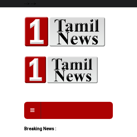
-->
-->
Breaking News :