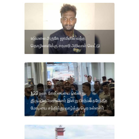
உடுமலை அருகே ஜாமீனில் வந்த
தொழிலாளிக்கு சரமாரி அரிவாள் வெட்டு
t.20 உலக கோப்பையை வென்று
திரும்பியஅணியினர் இன்று பிரதமர் நரேந்திர
மோடியை சந்தித்து வாழ்த்து பெற உள்ளனர்