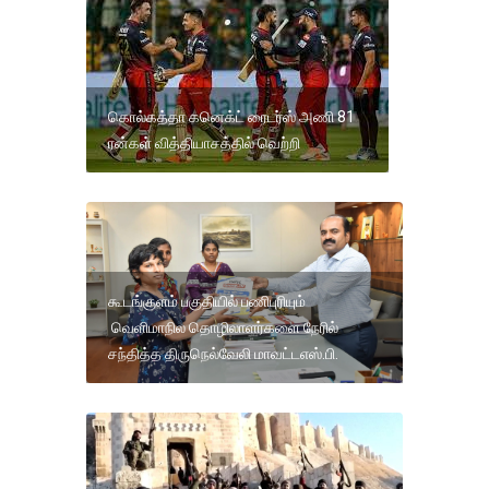
கொல்கத்தா கனெக்ட் ரைடர்ஸ் அணி 81
ரன்கள் வித்தியாசத்தில் வெற்றி
கூடங்குளம் பகுதியில் பணிபுரியும்
வெளிமாநில தொழிலாளர்களை நேரில்
சந்தித்த திருநெல்வேலி மாவட்டஎஸ்.பி.