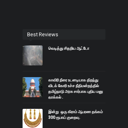
Best Reviews
வெடித்து சிதறிய ஆட்டோ
காவிரி நீரை உடனடியாக திறந்து
விடக் கோரி உச்ச நீதிமன்றத்தில்
தமிழ்நாடு அரசு சார்பாக புதிய மனு
தாக்கல் .
இன்று ஒரு கிராம் ஆபரண தங்கம்
300 ரூபாய் குறைவு.