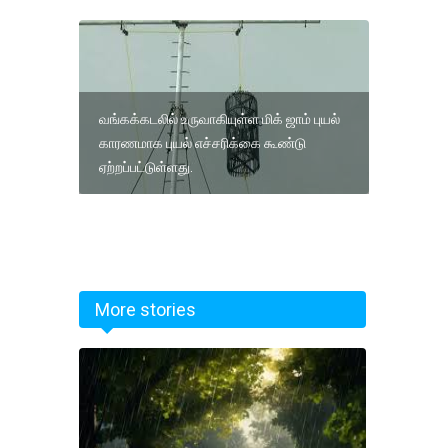
வங்கக்கடலில் உருவாகியுள்ள மிக் ஜாம் புயல்
காரணமாக புயல் எச்சரிக்கை கூண்டு
ஏற்றப்பட்டுள்ளது‌‌.
More stories