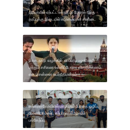
சிரியாவில் ஏற்பட்ட உள்நாட்டு போரால் rஇரு
தரப்புக்கு இடையில் கடுமையான சண்டை
கொடநாடு வழக்கில் எடப்பாடி பழனிசாமி
மற்றும் சசிகலா உள்ளிட்டோரை விசாரிக்கலாம்
என சென்னை உயர்நீதிமன்றம்
சங்கரன்கோவிலில் மாபெரும் போதை ஒழிப்பு
பேரணிபிரமண்ட ஏற்பாடுகள்ஆளுநர்
பங்கேற்ப்பு.