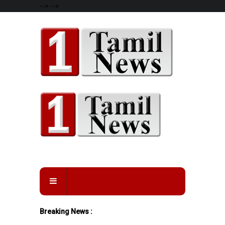
-->
-->
Breaking News :