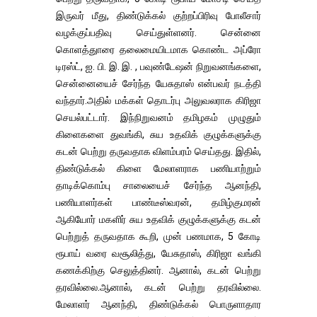
இருவர் மீது, திண்டுக்கல் குற்றப்பிரிவு போலீசார்
வழக்குப்பதிவு செய்துள்ளனர். சென்னை
கொளத்துாரை தலைமையிடமாக கொண்ட அப்ரோ
டிரஸ்ட், ஐ. பி. இ. இ. , பவுண்டேஷன் நிறுவனங்களை,
சென்னையைச் சேர்ந்த யேசுதாஸ் என்பவர் நடத்தி
வந்தார்.அதில் மக்கள் தொடர்பு அலுவலராக கிரிஜா
செயல்பட்டார். இந்நிறுவனம் தமிழகம் முழுதும்
கிளைகளை துவங்கி, சுய உதவிக் குழுக்களுக்கு
கடன் பெற்று தருவதாக விளம்பரம் செய்தது. இதில்,
திண்டுக்கல் கிளை மேலாளராக பணியாற்றும்
தாடிக்கொம்பு சாலையைச் சேர்ந்த ஆனந்தி,
பணியாளர்கள் பாண்டீஸ்வரன், தமிழ்குமரன்
ஆகியோர் மகளிர் சுய உதவிக் குழுக்களுக்கு கடன்
பெற்றுத் தருவதாக கூறி, முன் பணமாக, 5 கோடி
ரூபாய் வரை வசூலித்து, யேசுதாஸ், கிரிஜா வங்கி
கணக்கிற்கு செலுத்தினர். ஆனால், கடன் பெற்று
தரவில்லை.ஆனால், கடன் பெற்று தரவில்லை.
மேலாளர் ஆனந்தி, திண்டுக்கல் பொருளாதார