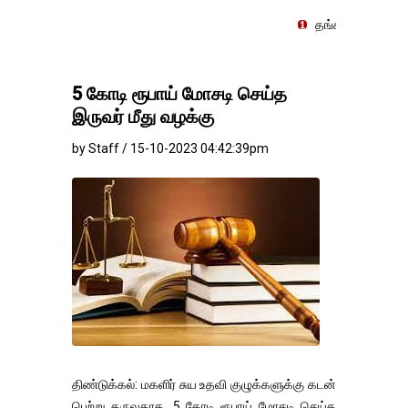
தங்கம்-வெள்ளி விலை மாற்றமின்ற
5 கோடி ரூபாய் மோசடி செய்த
இருவர் மீது வழக்கு
by Staff / 15-10-2023 04:42:39pm
திண்டுக்கல்: மகளிர் சுய உதவி குழுக்களுக்கு கடன்
பெற்று தருவதாக, 5 கோடி ரூபாய் மோசடி செய்த