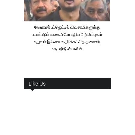
வேளாண் பட்ஜெட்டில் விவசாயிகளுக்கு
பயன்படும் வகையிலோ புதிய அறிவிப்புகள்
எதுவும் இல்லை -எதிர்க்கட்சித் தலைவர்
உதயநிதி ஸ்டாலின்
Like Us