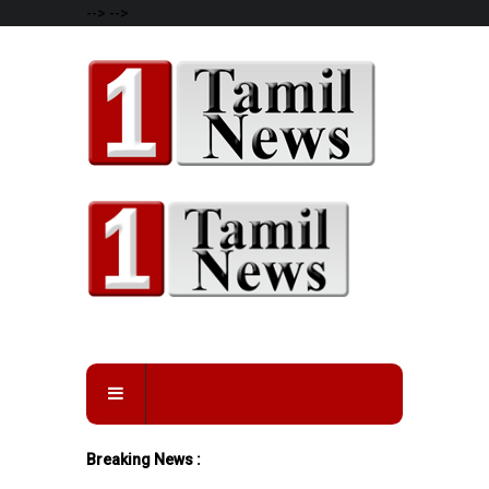
-->
-->
Breaking News :