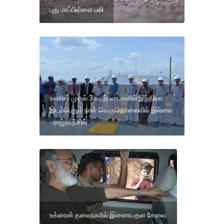
புது மாப்பிள்ளை பலி
உலகின் முதல் 3 கடற்படைகளில் இந்தியா
இடம்பெறும் நாள் வெகுதொலைவில் இல்லை
- ராஜ்நாத்சிங்
உக்ரைன் தலைநகரில் இணையதள சேவை