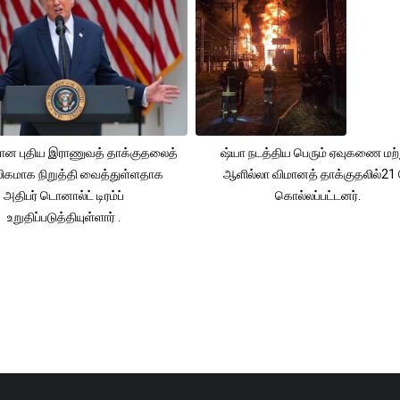
தான புதிய இராணுவத் தாக்குதலைத்
ஷ்யா நடத்திய பெரும் ஏவுகணை மற்
லிகமாக நிறுத்தி வைத்துள்ளதாக
ஆளில்லா விமானத் தாக்குதலில்21 ப
அதிபர் டொனால்ட் டிரம்ப்
கொல்லப்பட்டனர்.
உறுதிப்படுத்தியுள்ளார் .