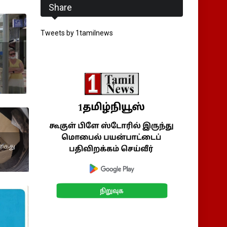
Share
Tweets by 1tamilnews
 கைது