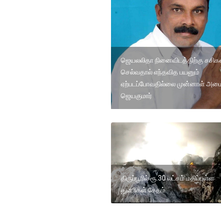
ஜெயலலிதா நினைவிடத்திற்கு சசிக
செல்வதால் எந்தவித பயனும்
ஏற்படப்போவதில்லை முன்னாள் அமை
ஜெயகுமார்
திருப்பூரில் ரூ.30 லட்சம் மதிப்புள்ள
துணிகள் சேதம்