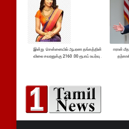
இன்று சென்னையில் ஆபரண தங்கத்தின்
ஈரான் மீ
விலை சவரனுக்கு 2160 .00 ரூபாய் உயர்வு .
தற்கா