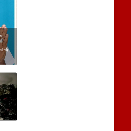
லா
ச்சர்