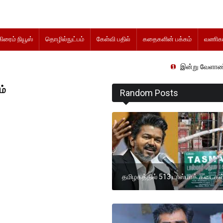
கிரைம் நியூஸ்
தொழில்நுட்பம்
கேள்வி பதில்
கதைகளின் பக்கம்
வணிகம
இன்று வேளாண் நிதிநிலை அறிக
ம்
Random Posts
தமிழகத்தில் 513 டாஸ்மாக் கடைகள்