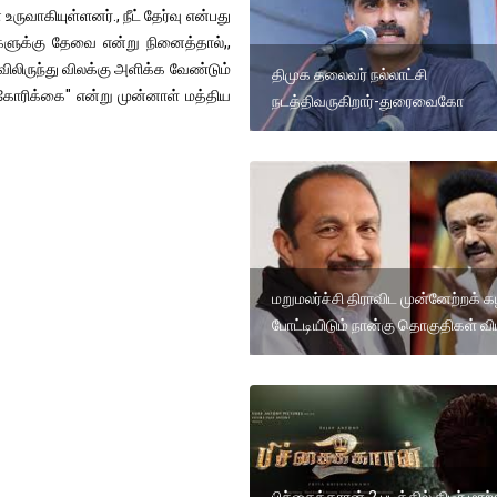
் உருவாகியுள்ளனர்., நீட் தேர்வு என்பது
ளுக்கு தேவை என்று நினைத்தால்,,
விலிருந்து விலக்கு அளிக்க வேண்டும்
திமுக தலைவர் நல்லாட்சி
 கோரிக்கை" என்று முன்னாள் மத்திய
நடத்திவருகிறார்-துரைவைகோ
மறுமலர்ச்சி திராவிட முன்னேற்றக் 
போட்டியிடும் நான்கு தொகுதிகள் வி
பிச்சைக்காரன் 2 படத்தில் திடீர் மாற்ற