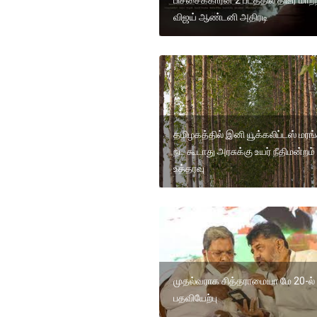
விஜய் ஆண்டனி அதிரடி
தமிழகத்தில் இனி யூக்கலிப்டஸ் மர
நட கூடாது அரசுக்கு உயர் நீதிமன்றம்
உத்தரவு
முதல்வராக சித்தராமையா மே 20-ல்
பதவியேற்பு