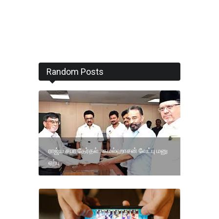
Random Posts
ராஜ்ய சபா தேர்தல்.. கமல்ஹாசன் வேட்பு மனு
ஏற்பு