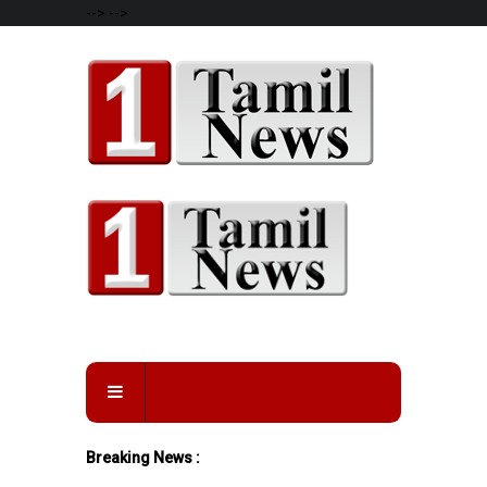
-->
-->
Breaking News :