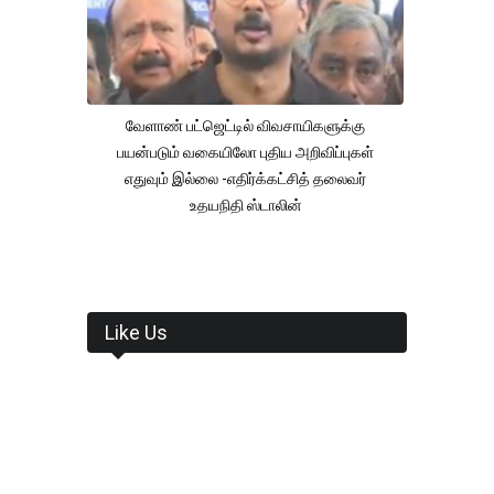
வேளாண் பட்ஜெட்டில் விவசாயிகளுக்கு
பயன்படும் வகையிலோ புதிய அறிவிப்புகள்
எதுவும் இல்லை -எதிர்க்கட்சித் தலைவர்
உதயநிதி ஸ்டாலின்
Like Us