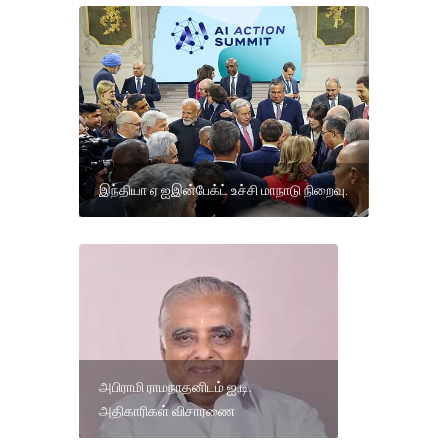
இந்தியா ஏ ஐஇன்பேக்ட் உச்சி மாநாடு நிறைவு.
அபிராமி ராமநாதனிடம் ஐ.டி.
அதிகாரிகள் விசாரணை