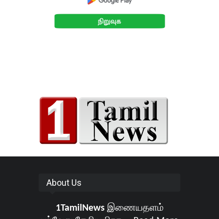
About Us
1TamilNews
இணையதளம்