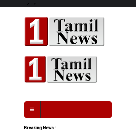
-->
-->
Breaking News :