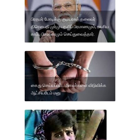
பிரதமர் மோடிக்கு குடியரசுத் தலைவர்
திரௌபதி முர்மு பதவிப் பிரமாணமும், ரகசிய
காப்பு பிரமாணமும் செய்துவைத்தார்.
கைது செய்யப்பட்ட மீனவர்களை விடுவிக்க
ஆட்சியரிடம் மனு