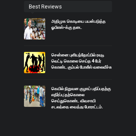
Best Reviews
அதிமுக கொடியை பயன்படுத்த
ஓபிஎஸ்-க்கு தடை
சென்னை புளியந்தோப்பில் ரவுடி
வெட்டி கொலை செய்த 4 பேர்
கொண்ட கும்பல் போலீஸ் வலைவீச்சு
கெயில் நிறுவன குழாய் பதிப்பதற்கு
எதிர்ப்பு:தற்கொலை
செய்துகொண்ட விவசாயி
சடலத்தை வைத்து போராட்டம்.