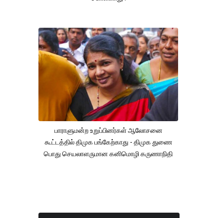
பாராளுமன்ற உறுப்பினர்கள் ஆலோசனை
கூட்டத்தில் திமுக பங்கேற்காது - திமுக துணை
பொது செயலாளருமான கனிமொழி கருணாநிதி