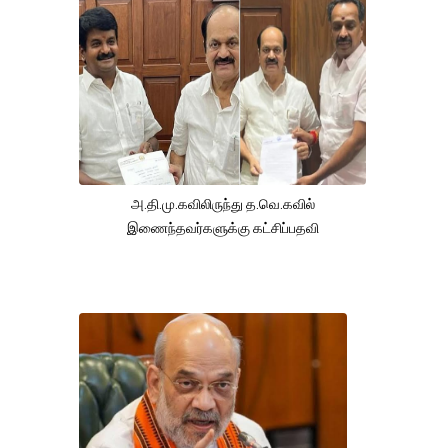
அ.தி.மு.கவிலிருந்து த.வெ.கவில்
இணைந்தவர்களுக்கு கட்சிப்பதவி