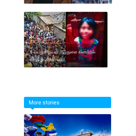
6 வயது சிறுவன் ஆழ்துளை கிணற்றில்
விழுந்து பரிதாப பலி
More stories