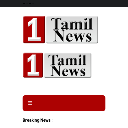
-->
-->
Breaking News :