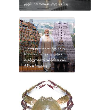
முதல் மிக கனமழைக்கு வாய்ப்பு.
3- வது முறையாக பிரதமராகும்
மோடி- டைம்ஸ் நவ் நடத்திய
கருத்துக்கணிப்பில் [சர்வேயில்]
64% பேர்ஆதரவு.