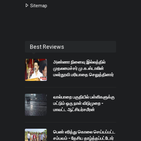
Sitemap
Best Reviews
அண்ணா நினைவு இல்லத்தில்
முதலமைச்சர் மு.க.ஸ்டாலின்
மலர்தூவி மரியாதை செலுத்தினார்
வால்பாறை பகுதியில் பள்ளிகளுக்கு
மட்டும் ஒரு நாள் விடுமுறை -
மாவட்ட ஆட்சியர்சமீரன்
பெண் எரித்து கொலை செய்யப்பட்ட
சம்பவம் - தேசிய தாழ்த்தப்பட்டோர்