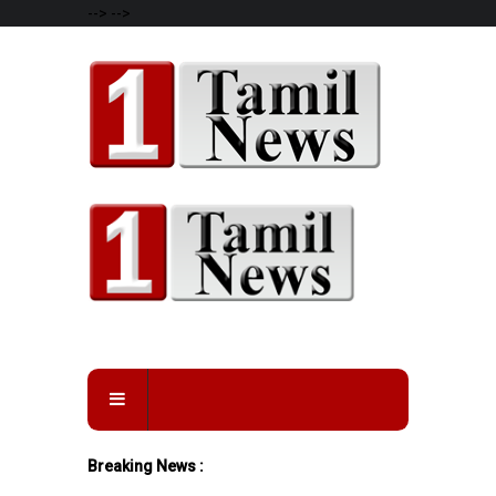
-->
-->
Breaking News :