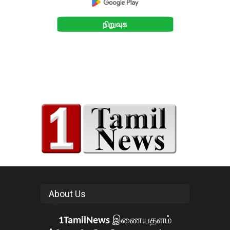
About Us
1TamilNews
இணையதளம்