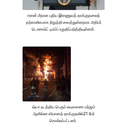
ஈரான் மீதான புதிய இராணுவத் தாக்குதலைத்
தற்காலிகமாக நிறுத்தி வைத்துள்ளதாக அதிபர்
டொனால்ட் டிரம்ப் உறுதிப்படுத்தியுள்ளார் .
ஷ்யா நடத்திய பெரும் ஏவுகணை மற்றும்
ஆளில்லா விமானத் தாக்குதலில்21 பேர்
கொல்லப்பட்டனர்.