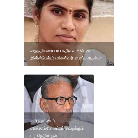
வதந்திகளை பரப்பாதீர்கள் – பெண்
இன்ஸ்பெக்டர் மகேஸ்வரி பரபரப்பு ஆடியோ
தமிழ்நாட்டைப்
பிரித்தால்போராட்டம் வெடிக்கும்
பழ. நெடுமாறன்