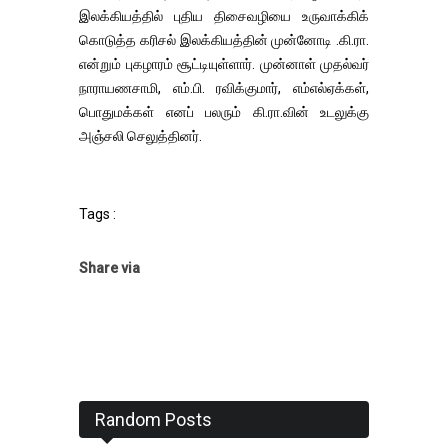
இலக்கியத்தில் புதிய திசைவழியை உருவாக்கிக்
கொடுத்த கரிசல் இலக்கியத்தின் முன்னோடி .கி.ரா.
என்றும் புகழாரம் சூட்டியுள்ளார். முன்னாள் முதல்வர்
நாராயணசாமி, எம்.பி. ரவிக்குமார், எம்எல்ஏக்கள்,
பொதுமக்கள் எனப் பலரும் கி.ரா.வின் உடலுக்கு
அஞ்சலி செலுத்தினர்.
Tags :
Share via
Random Posts