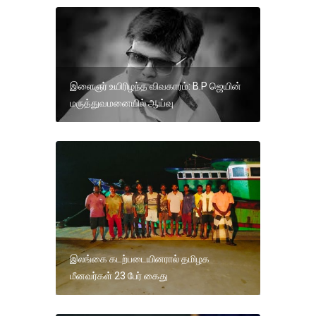
இளைஞர் உயிரிழந்த விவகாரம்: B.P ஜெயின்
மருத்துவமனையில் ஆய்வு
இலங்கை கடற்படையினரால் தமிழக
மீனவர்கள் 23 பேர் கைது