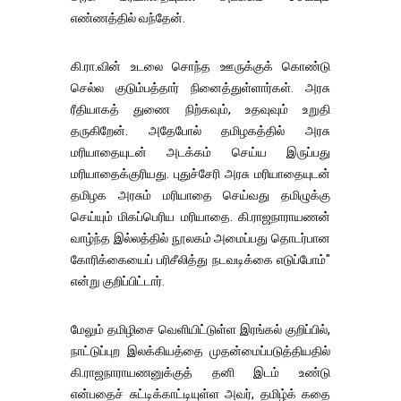
எண்ணத்தில் வந்தேன்.
கி.ரா.வின் உடலை சொந்த ஊருக்குக் கொண்டு
செல்ல குடும்பத்தார் நினைத்துள்ளார்கள். அரசு
ரீதியாகத் துணை நிற்கவும், உதவுவும் உறுதி
தருகிறேன். அதேபோல் தமிழகத்தில் அரசு
மரியாதையுடன் அடக்கம் செய்ய இருப்பது
மரியாதைக்குரியது. புதுச்சேரி அரசு மரியாதையுடன்
தமிழக அரசும் மரியாதை செய்வது தமிழுக்கு
செய்யும் மிகப்பெரிய மரியாதை. கி.ராஜநாராயணன்
வாழ்ந்த இல்லத்தில் நூலகம் அமைப்பது தொடர்பான
கோரிக்கையைப் பரிசீலித்து நடவடிக்கை எடுப்போம்"
என்று குறிப்பிட்டார்.
மேலும் தமிழிசை வெளியிட்டுள்ள இரங்கல் குறிப்பில்,
நாட்டுப்புற இலக்கியத்தை முதன்மைப்படுத்தியதில்
கி.ராஜநாராயணனுக்குத் தனி இடம் உண்டு
என்பதைச் சுட்டிக்காட்டியுள்ள அவர், தமிழ்க் கதை