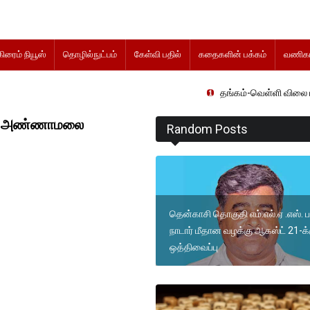
கிரைம் நியூஸ்
தொழில்நுட்பம்
கேள்வி பதில்
கதைகளின் பக்கம்
வணிகம
தங்கம்-வெள்ளி விலை மாற்றமின்றி
ும்: அண்ணாமலை
Random Posts
தென்காசி தொகுதி எம்.எல்.ஏ .எஸ். 
நாடார் மீதான வழக்கு ஆகஸ்ட் 21-க்
ஒத்திவைப்பு