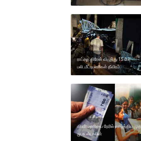
ராட்சத கிரேன் விழுந்து 15 பேர்
பலி..மீட்புபணிகள் தீவிரம்.
கி.வீரமணியை நேரில் வாழ்த்திய முத
மு.க.ஸ்டாலின்