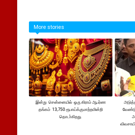
More stories
இன்று சென்னையில் ஒரு கிராம் ஆபர்ண
அடுத்
தங்கம் 13,750 ரூபாய்க்குமாற்றமின்றி
வேண்டு
தொடா்கிறது.
அ
விவசாய