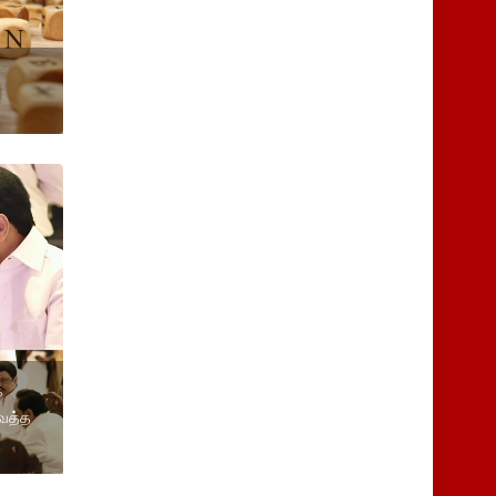
க
வைத்த