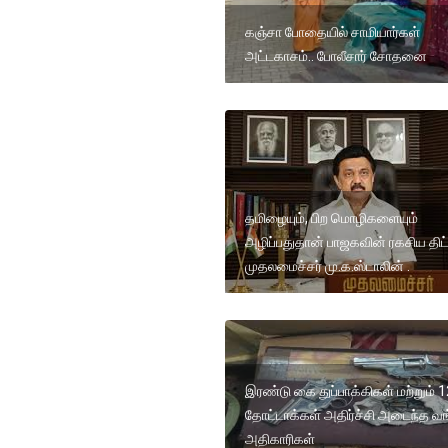
கஞ்சா போதையில் சாமியார்கள்
அட்டகாசம்.. போலீசார் சோதனை
தமிழையும், பிற மொழிகளையும்
அழிப்பதுதான் பாஜகவின் ரகசிய திட்
முதலமைச்சர் மு.க.ஸ்டாலின் .
இரண்டு கை துப்பாக்கிகள் மற்றும் 1
தோட்டாக்கள் அதிர்ச்சி அடைந்த வங
அதிகாரிகள்