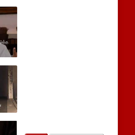
டுத்த
ு