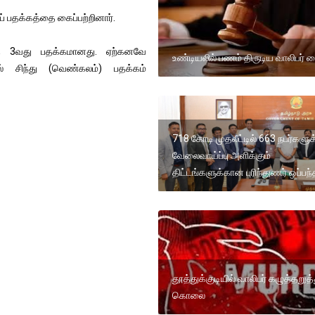
 பதக்கத்தை கைப்பற்றினார்.
த்த 3வது பதக்கமானது. ஏற்கனவே
உண்டியலில் பணம் திருடிய வாலிபர் 
ில் சிந்து (வெண்கலம்) பதக்கம்
718 கோடி முதலீட்டில் 663 நபர்களுக
வேலைவாய்ப்பு அளிக்கும்
திட்டங்களுக்கான புரிந்துணர் ஒப்பந்
தூத்துக்குடியில் வாலிபர் கழுத்தறுத்
கொலை