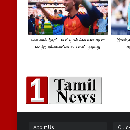
உலக கால்பந்தாட்ட போட்டியில் ஸ்பெயின் அபார
இரண்டு
வெற்றி.தங்ககோப்பையை கைப்பற்றியது.
அ
About Us
Quic