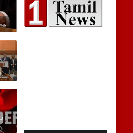
கைது
்கு
தம்
து