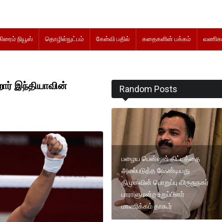
கிரைம் நியூஸ்
தொழில்நுட்பம்
கேள்வி பதில்
கதைகளின் பக்கம்
வணிகம
ார் இந்தியாவின்
Random Posts
பழைய பென்ஷன் திட்டத்தை
அமல்படுத்த வேண்டியது
திமுகவின் பொறுப்பு.விருதுநகர்
பாராளுமன்ற உறுப்பினர்
மாணிக்கம் தாகூர்