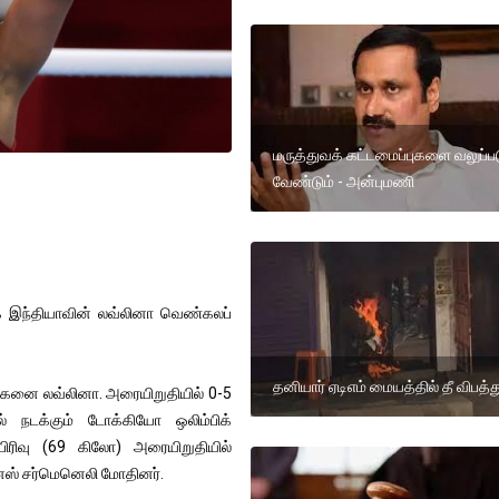
மருத்துவக் கட்டமைப்புகளை வலுப்ப
வேண்டும் - அன்புமணி
க் இந்தியாவின் லவ்லினா வெண்கலப்
தனியார் ஏடிஎம் மையத்தில் தீ விபத்த
ங்கனை லவ்லினா. அரையிறுதியில் 0-5
ல் நடக்கும் டோக்கியோ ஒலிம்பிக்
ிரிவு (69 கிலோ) அரையிறுதியில்
சனெஸ் சர்மெனெலி மோதினர்.