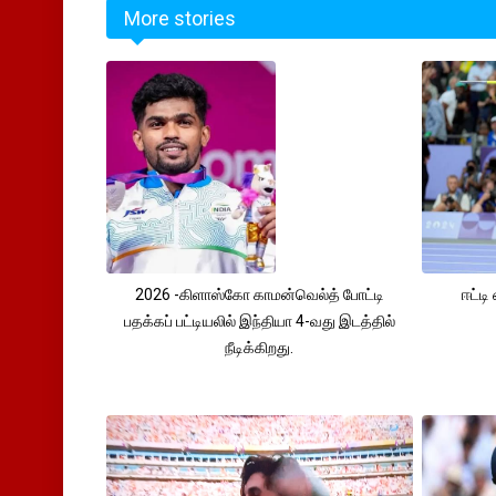
More stories
2026 -கிளாஸ்கோ காமன்வெல்த் போட்டி
ஈட்டி
பதக்கப் பட்டியலில் இந்தியா 4-வது இடத்தில்
நீடிக்கிறது.