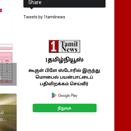
Share
Tweets by 1tamilnews
்
கள்
ிட்ட