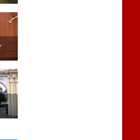
ு
 நாள்