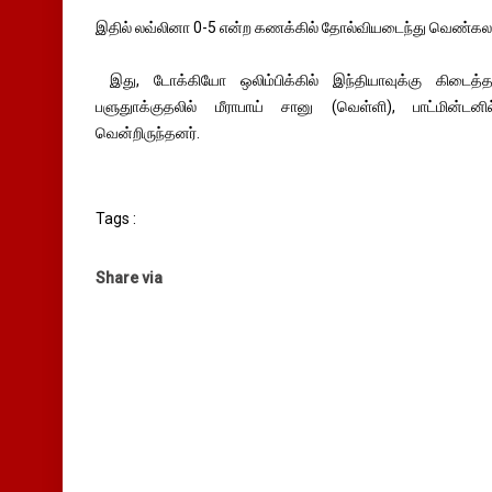
இதில் லவ்லினா 0-5 என்ற கணக்கில் தோல்வியடைந்து வெண்கலப்
இது, டோக்கியோ ஒலிம்பிக்கில் இந்தியாவுக்கு கிடை
பளுதுாக்குதலில் மீராபாய் சானு (வெள்ளி), பாட்மின்டன
வென்றிருந்தனர்.
Tags :
Share via