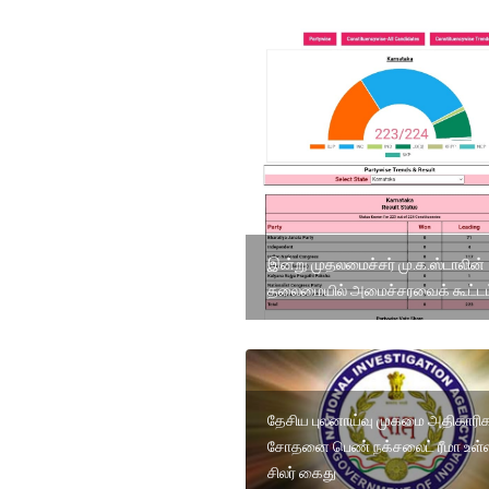
இன்று முதலமைச்சர் மு.க.ஸ்டாலின்
தலைமையில் அமைச்சரவைக் கூட்டம
தேசிய புலனாய்வு முகமை அதிகாரி
சோதனை பெண் நக்சலைட் ரீமா உள்ள
சிலர் கைது