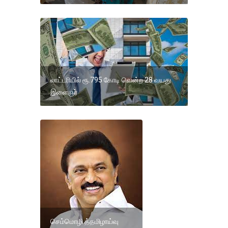
லாட்டரியில் ரூ.795 கோடி வென்ற 28 வயது
இளைஞர்
செம்மொழி த்தமிழாய்வு