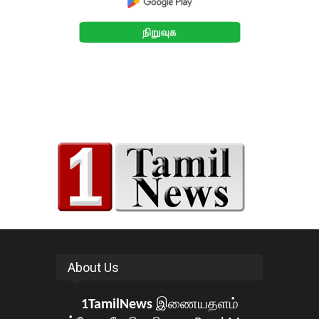
About Us
1TamilNews
இணையதளம்