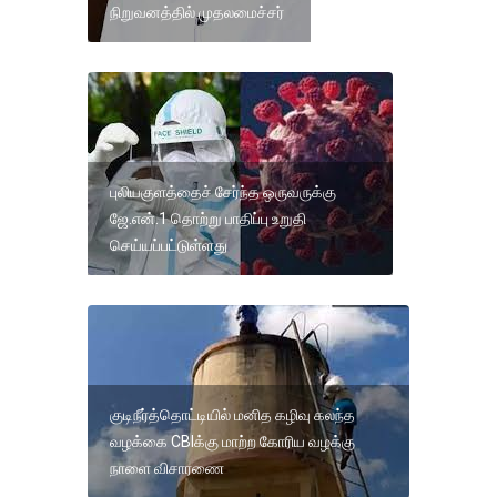
நிறுவனத்தில் முதலமைச்சர்
புலியகுளத்தைச் சேர்ந்த ஒருவருக்கு
ஜே.என்.1 தொற்று பாதிப்பு உறுதி
செய்யப்பட்டுள்ளது
குடிநீர்த்தொட்டியில் மனித கழிவு கலந்த
வழக்கை CBIக்கு மாற்ற கோரிய வழக்கு
நாளை விசாரணை