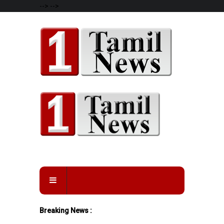
-->
-->
Breaking News :