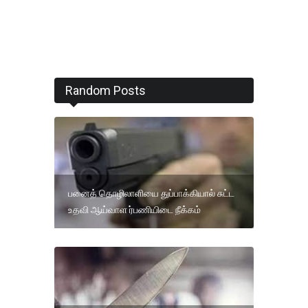
Random Posts
பனைத் தொழிலாளியை துப்பாக்கியால் சுட்ட
உதவி ஆய்வாள ர்பணியிடை நீக்கம்