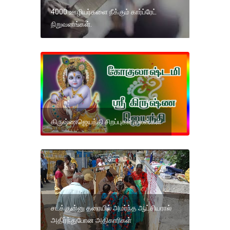
4000 ஊழியர்களை நீக்கும் கார்ப்ரேட்
நிறுவனங்கள்.
கிருஷ்ணஜெயந்தி சிறப்புகள், பலன்கள்
சடக்குன்னு தரையில் அமர்ந்த ஆட்சியரால்
அதிர்ந்துபோன அதிகாரிகள்