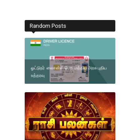
Random Posts
ஓட்டுநர் லைசன்ஸ் பெற மத்திய அரசு புதிய
உத்தரவு