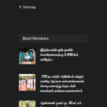
Sitemap
Best Reviews
இந்தியாவில் ஒரே நாளில்
கொரோனாவுக்கு 3,998 பேர்
உயிரிழப்பு
.100 நடமாடும் அறிவியல் மற்றும்
கணித ஆய்வக வாகனங்களைக்
கொடியசைத்து தொடங்கி
வைத்தார்.தமிழகமுதலமைச்சர்
மு.க.ஸ்டாலின்.
ஆன்லைன் மூலம் ரூ. 50 லட்சம்