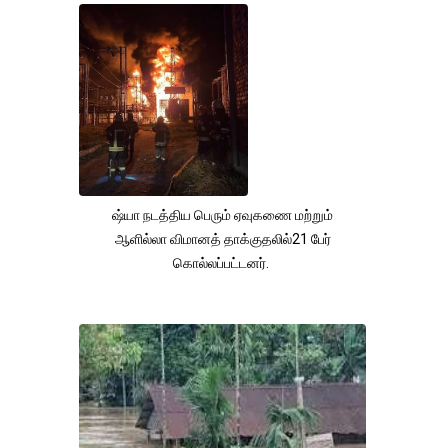
ஷ்யா நடத்திய பெரும் ஏவுகணை மற்றும்
ஆளில்லா விமானத் தாக்குதலில்21 பேர்
கொல்லப்பட்டனர்.