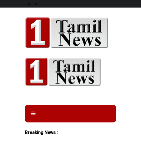
-->
-->
Breaking News :