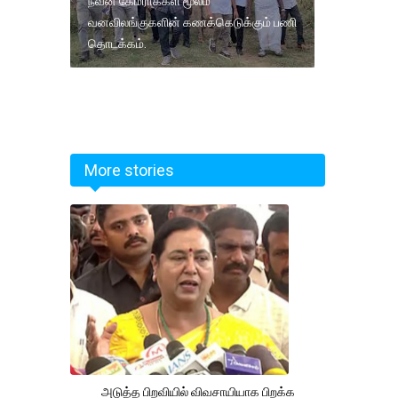
நவீன கேமராக்கள் மூலம்
வனவிலங்குகளின் கணக்கெடுக்கும் பணி
தொடக்கம்.
More stories
அடுத்த பிறவியில் விவசாயியாக பிறக்க