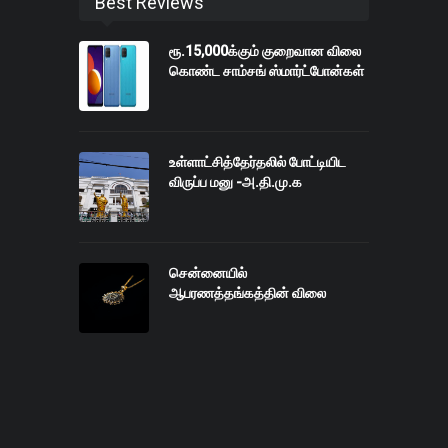
Best Reviews
ரூ.15,000க்கும் குறைவான விலை
கொண்ட சாம்சங் ஸ்மார்ட்போன்கள்
உள்ளாட்சித்தேர்தலில் போட்டியிட
விருப்ப மனு -அ.தி.மு.க
சென்னையில்
ஆபரணத்தங்கத்தின் விலை