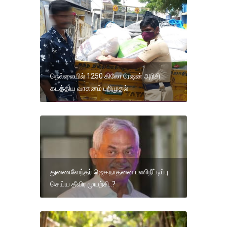
நெல்லையில் 1250 கிலோ ரேஷன் அரிசி
கடத்திய வாகனம் பறிமுதல்
துணைவேந்தர் ஜெகநாதனை பணிநீட்டிப்பு
செய்ய தீவிர முயற்சி..?