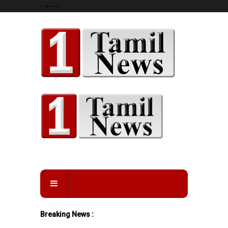
-->
-->
Breaking News :