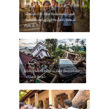
பொள்ளாச்சி அரசு மேல்நிலைப் பள்ளி
மாணவிகளுக்கு ஆசிரியர்கள் பாலியல்
சீண்டல்..?
இந்தோனேசியாவில் பயங்கர நிலநடுக்கம்
- வீடுகள் சேதம்