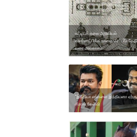
கட்டிடக் கலை அறிவியல்
விண்ணப்பிக்க நாளை செப்.7ம் தேத
வரை அவகாசம்.
“இந்தியா எங்களை இந்தியனா ஏற்கு
சீமான் கேள்வி