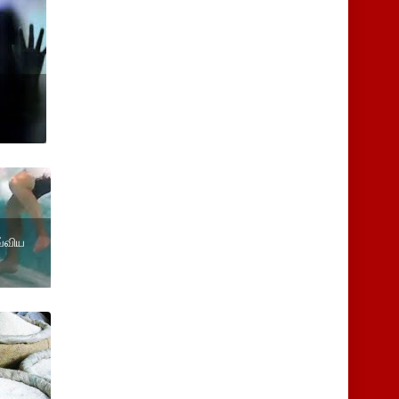
வ்விய