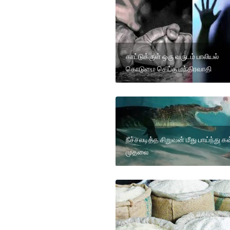
காட்டுக்குள் ஒரு வருடம் பாலியல்
கொடுமை செய்த மந்திரவாதி
நீச்சலடித்த சிறுவன் மீது பாய்ந்து க
முதலை