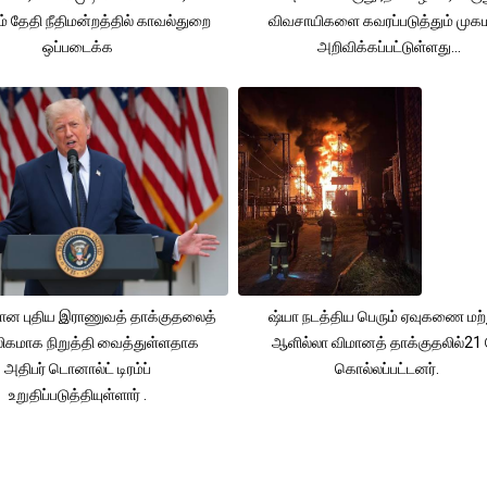
் தேதி நீதிமன்றத்தில் காவல்துறை
விவசாயிகளை கவரப்படுத்தும் முக
ஒப்படைக்க
அறிவிக்கப்பட்டுள்ளது...
தான புதிய இராணுவத் தாக்குதலைத்
ஷ்யா நடத்திய பெரும் ஏவுகணை மற்
லிகமாக நிறுத்தி வைத்துள்ளதாக
ஆளில்லா விமானத் தாக்குதலில்21 ப
அதிபர் டொனால்ட் டிரம்ப்
கொல்லப்பட்டனர்.
உறுதிப்படுத்தியுள்ளார் .