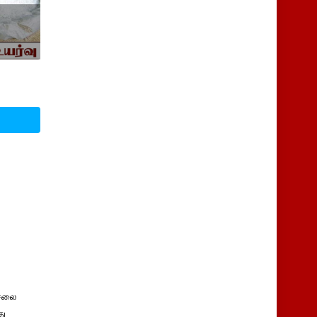
சலை
து