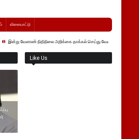
்
விளையாட்டு
ண் நிதிநிலை அறிக்கை தாக்கல் செய்து வேளாண் துறை அமைச்சர் வினோத் வாச
Like Us
ப்பு
சர்