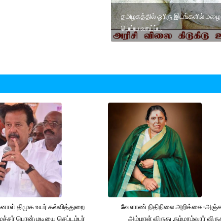
தமிழகத்தில் ஓரிரு இடங்களில் மழை
பெய்ய வாய்ப்பு.
னாள் திமுக உயர் கல்வித்துறை
வேளாண் நிதிநிலை அறிக்கை-அஞ்
்சர் பொன்முடியை செப்டம்பர்
அம்மாள் விருது ,நம்மாழ்வார் விரு