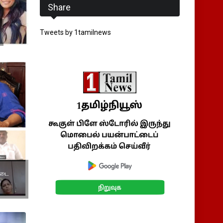
Share
Tweets by 1tamilnews
 உடை