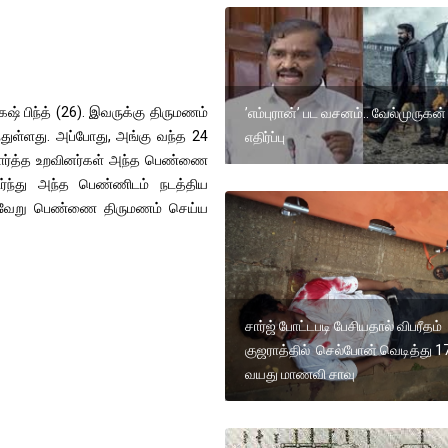
ேஷ் பிந்த் (26). இவருக்கு திருமணம்
’எம்புரான்’ பட வசனம்.. வேல்முருகன்
்துள்ளது. அப்போது, அங்கு வந்த 24
எதிர்ப்பு
 பார்த்த உறவினர்கள் அந்த பெண்ணை
ர்ந்து அந்த பெண்ணிடம் நடத்திய
ு வேறு பெண்ணை திருமணம் செய்ய
சார்ஜ் போட்டபடி பேசியதால் விபரீதம்
குஜராத்தில் செல்போன் வெடித்து 1
வயது மாணவி சாவு