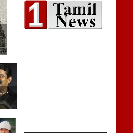
ி
தா?” -