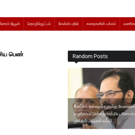
கிரைம் நியூஸ்
தொழில்நுட்பம்
கேள்வி பதில்
கதைகளின் பக்கம்
வணிகம
இன்று வேளா
ீசிய பெண்
Random Posts
8 லட்சம் கலைஞர்களுக்கு வேலைவாய்
வழங்கப்பட்டுள்ளது-மத்திய அமைச்
முக்தார் அப்பாஸ் நக்வி