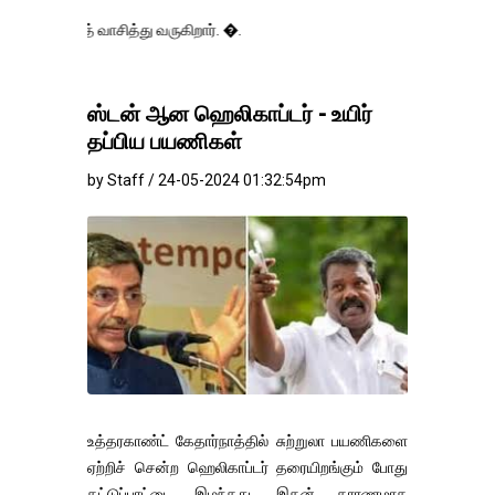
த் வாசித்து வருகிறார். �.
ஸ்டன் ஆன ஹெலிகாப்டர் - உயிர்
தப்பிய பயணிகள்
by Staff / 24-05-2024 01:32:54pm
உத்தரகாண்ட் கேதார்நாத்தில் சுற்றுலா பயணிகளை
ஏற்றிச் சென்ற ஹெலிகாப்டர் தரையிறங்கும் போது
கட்டுப்பாட்டை இழந்தது. இதன் காரணமாக