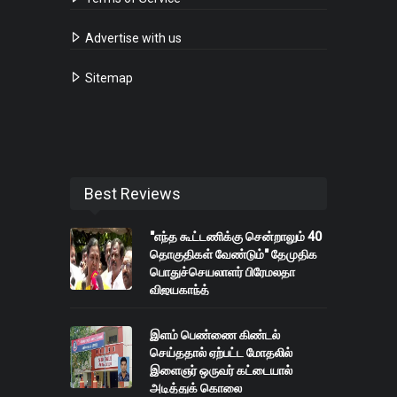
Advertise with us
Sitemap
Best Reviews
"எந்த கூட்டணிக்கு சென்றாலும் 40
தொகுதிகள் வேண்டும்" தேமுதிக
பொதுச்செயலாளர் பிரேமலதா
விஜயகாந்த்
இளம் பெண்ணை கிண்டல்
செய்ததால் ஏற்பட்ட மோதலில்
இளைஞர் ஒருவர் கட்டையால்
அடித்துக் கொலை