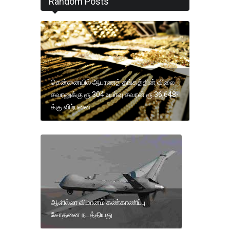
Random Posts
சென்னையில் ஆபரணத் தங்கத்தின் விலை
சவரனுக்கு ரூ.304 உயா்வு சவரன் ரூ.36,648-
க்கு விற்பனை
ஆளில்லா விமானம் கண்காணிப்பு
சோதனை நடத்தியது