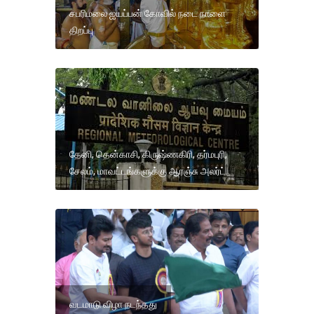
சபரிமலை ஐயப்பன் கோவில் நடை நாளை
திறப்பு
தேனி, தென்காசி, கிருஷ்ணகிரி, தர்மபுரி,
சேலம், மாவட்டங்களுக்கு ஆரஞ்சு அலர்ட்.
வடமாடு விழா நடந்தது