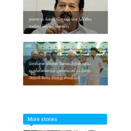
நாளை நடக்கவிருந்த பிஇ பொதுப்பிரிவு
கலந்தாய்வு ஒத்திவைப்பு
சென்னை விமான நிலையத்தின் புதிய
ஒருங்கிணைந்த முனைய கட்டடத்தை
பிரதமர் மோடி திறந்து வைத்தார்.
More stories