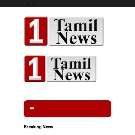
-->
-->
Breaking News :