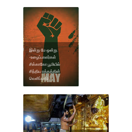
இன்று மே ஒன்று.
-உழைப்பாளர்கள்
சிக்காகோ பூமியில்
சிந்திய ரத்தத்தின்
வெளிப்பாடு