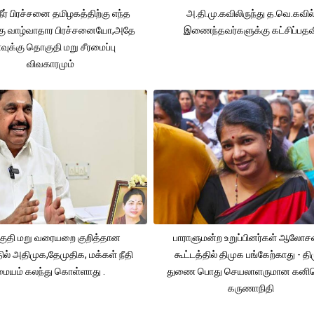
நீர் பிரச்சனை தமிழகத்திற்கு எந்த
அ.தி.மு.கவிலிருந்து த.வெ.கவில
கு வாழ்வாதார பிரச்சனையோ,அதே
இணைந்தவர்களுக்கு கட்சிப்பதவ
ுக்கு தொகுதி மறு சீரமைப்பு
விவகாரமும்
ுதி மறு வரையறை குறித்தான
பாராளுமன்ற உறுப்பினர்கள் ஆலோ
தில் அதிமுக,தேமுதிக, மக்கள் நீதி
கூட்டத்தில் திமுக பங்கேற்காது - த
மையம் கலந்து கொள்ளாது .
துணை பொது செயலாளருமான கனி
கருணாநிதி