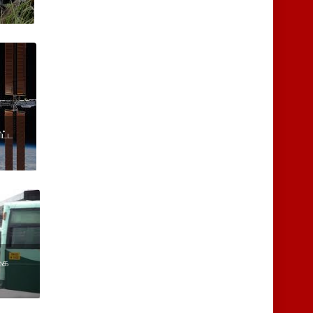
ட்ட
்கை