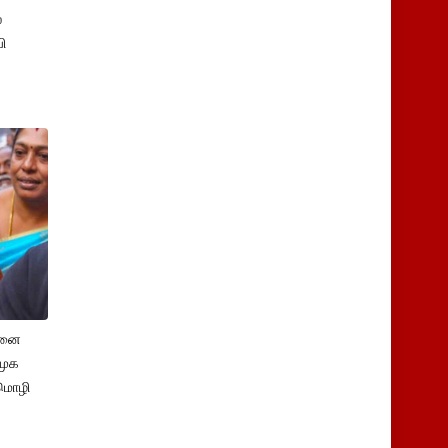
்
ி
சனை
ிமுக
மொழி