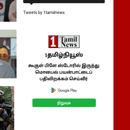
ை
Tweets by 1tamilnews
ல்