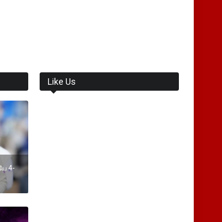
Like Us
யே 4-