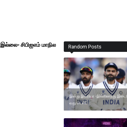
 இல்லை- சிபிஐஎம் மாநில
Random Posts
இன்று இந்தியா -இங்கிலாந்து இடை
வது டெஸ்ட்