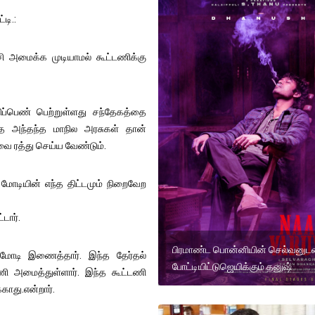
டி.:
ி அமைக்க முடியாமல் கூட்டணிக்கு
திப்பெண் பெற்றுள்ளது சந்தேகத்தை
பதை அந்தந்த மாநில அரசுகள் தான்
ேர்வை ரத்து செய்ய வேண்டும்.
ற மோடியின் எந்த திட்டமும் நிறைவேற
்டார்.
பிரமாண்ட பொன்னியின் செல்வனுட
 மோடி இணைத்தார். இந்த தேர்தல்
போட்டியிட்டுஜெயிக்கும் தனுஷ்
ணி அமைத்துள்ளார். இந்த கூட்டணி
்காது.என்றார்.