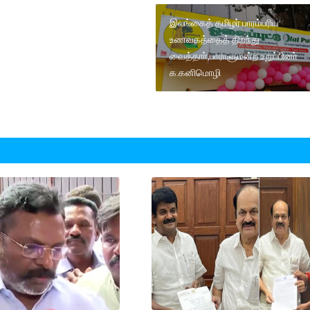
இலங்கைத் தமிழர் பாரம்பரிய
உணவகத்தைத் திறந்து
வைத்தாா்,பாராளுமன்ற உறுப்பினா்
க.கனிமொழி