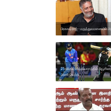
பிரகாஷ் ராஜ் - மருத்துவமனையில் 
21ரன்கள் வித்தியாசத்தில் நியூசிலாந
அணி வெற்றி