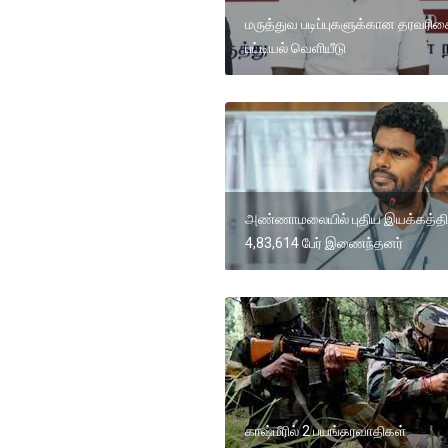
மருத்துவ படிப்புகளுக்கான தரவரிச
பட்டியல் வெளியீடு
அண்ணாமலையில் புதிய இயக்கத்தி
4,83,614 பேர் இணைந்தனர்
காஷ்மீரில் 2 பயங்கரவாதிகள்