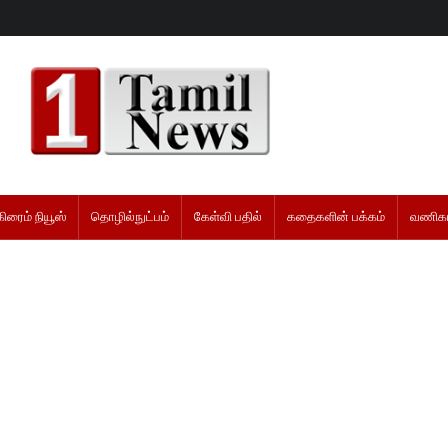
கிரைம் நியூஸ்
தொழில்நுட்பம்
கேள்வி பதில்
கதைகளின் பக்கம்
வணிகம