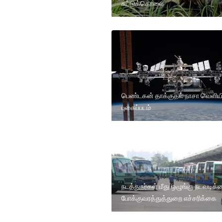
சுட்டுக்கொலை
பெண்டகன் தாக்குதல் நாசா வெளியி
புகைப்படம்
நடத்துநர்கள் மீது ஒழுங்கு நடவடிக
போக்குவரத்துத்துறை எச்சரிக்கை