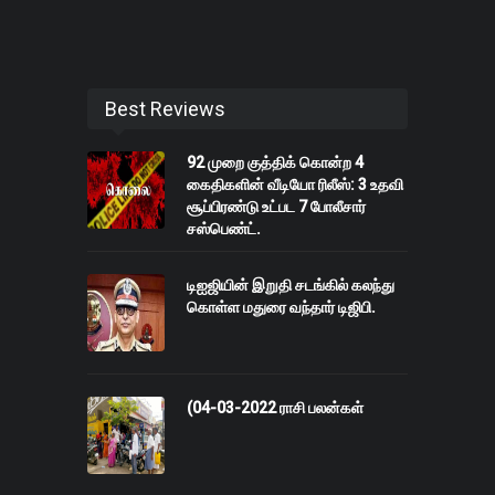
Best Reviews
92 முறை குத்திக் கொன்ற 4
கைதிகளின் வீடியோ ரிலீஸ்: 3 உதவி
சூப்பிரண்டு உட்பட 7 போலீசார்
சஸ்பெண்ட்.
டிஐஜியின் இறுதி சடங்கில் கலந்து
கொள்ள மதுரை வந்தார் டிஜிபி.
(04-03-2022 ராசி பலன்கள்