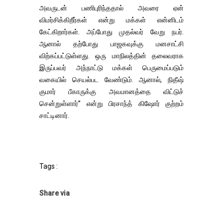
அவருடன் பணிபுரிந்ததால் அவரை ஏன்
விமர்சிக்கிறீர்கள் என்று மக்கள் என்னிடம்
கேட்கிறார்கள். அப்போது முதல்வர் வேறு நபர்.
ஆனால் தற்போது பாஜகவுக்கு மனசாட்சி
விற்கப்பட்டுள்ளது. ஒரு மாநிலத்தின் தலைவராக
இருப்பவர் அந்நாட்டு மக்கள் பெருமைப்படும்
வகையில் செயல்பட வேண்டும். ஆனால், நிதீஷ்
குமார் பீகாருக்கு அவமானத்தை விட்டுச்
சென்றுள்ளார்” என்று பிரசாந்த் கிஷோர் குற்றம்
சாட்டினார்.
Tags :
Share via