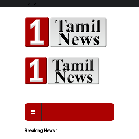
-->
-->
Breaking News :