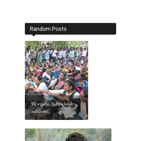
Random Posts
90 சதவீத ஆசிரியர்கள்
சஸ்பெண்ட்