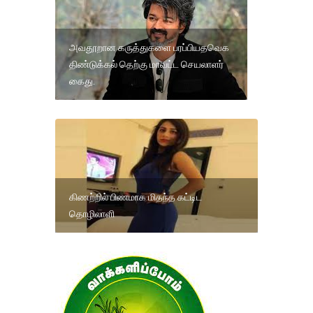
அவதூறான கருத்துகளை பரப்பியதவெக
திண்டுக்கல் தெற்கு மாவட்ட செயலாளர்
கைது.
கிணற்றில் பிணமாக மிதந்த கட்டிட
தொழிலாளி