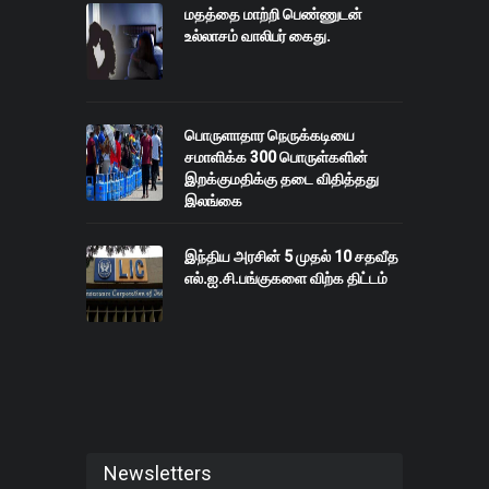
மதத்தை மாற்றி பெண்ணுடன்
உல்லாசம் வாலிபர் கைது.
பொருளாதார நெருக்கடியை
சமாளிக்க 300 பொருள்களின்
இறக்குமதிக்கு தடை விதித்தது
இலங்கை
இந்திய அரசின் 5 முதல் 10 சதவீத
எல்.ஐ.சி.பங்குகளை விற்க திட்டம்
Newsletters