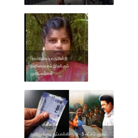
பராமரிக்க யாருமின்றி
தனிமையால் இறக்கும்
முதியவர்கள்
தூத்துக்குடி துப்பாக்கி சூடு - 5 லட்சம் ரூபாய்