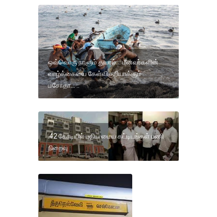
ஒவ்வொரு நாளும் துயரம்... மீனவர்களின்
வாழ்க்கையை கேள்விகுறியாக்கும்
மசோதா... ..
.42 கோடியில் புதிய மைய கட்டிடங்கள் பணி
நிறைவு