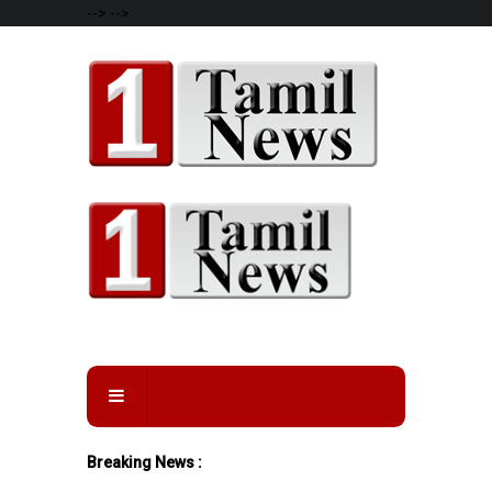
-->
-->
Breaking News :