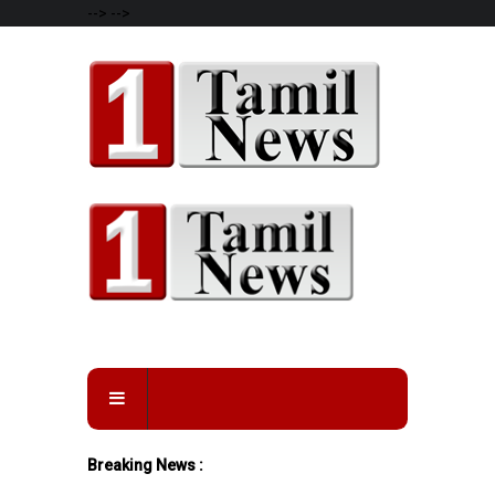
-->
-->
Breaking News :