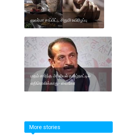
ஷவர்மா சாப்பிட்ட சிறுமி உயிரிழப்பு
மதம் சார்ந்த அரசியல் தமிழ்நாட்டில்
எதிரொலிக்காது- வைகோ
More stories