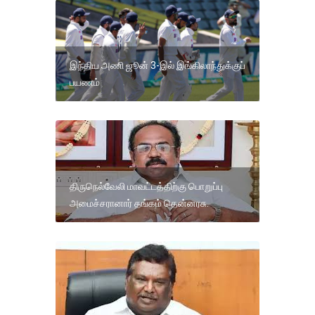
இந்திய அணி ஜூன் 3-இல் இங்கிலாந்துக்குப்
பயணம்
திருநெல்வேலி மாவட்டத்திற்கு பொறுப்பு
அமைச்சரானார் தங்கம் தென்னரசு.