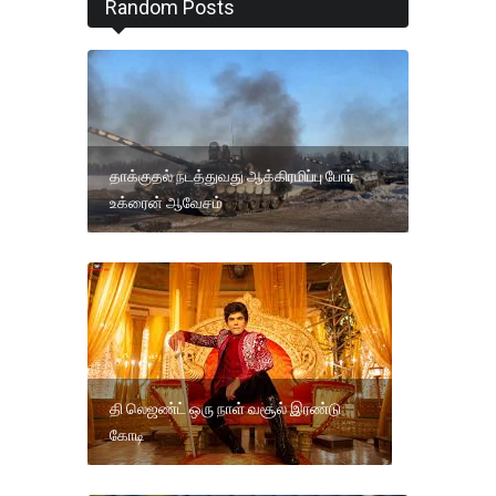
Random Posts
தாக்குதல் நடத்துவது ஆக்கிரமிப்பு போர்
உக்ரைன் ஆவேசம்
தி லெஜண்ட் ஒரு நாள் வசூல் இரண்டு
கோடி