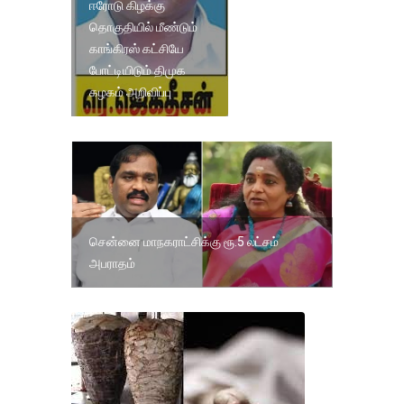
ஈரோடு கிழக்கு
தொகுதியில் மீண்டும்
காங்கிரஸ் கட்சியே
போட்டியிடும் திமுக
கழகம் அறிவிப்பு
சென்னை மாநகராட்சிக்கு ரூ.5 லட்சம்
அபராதம்