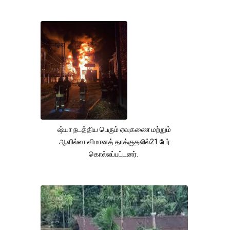
ஷ்யா நடத்திய பெரும் ஏவுகணை மற்றும்
ஆளில்லா விமானத் தாக்குதலில்21 பேர்
கொல்லப்பட்டனர்.