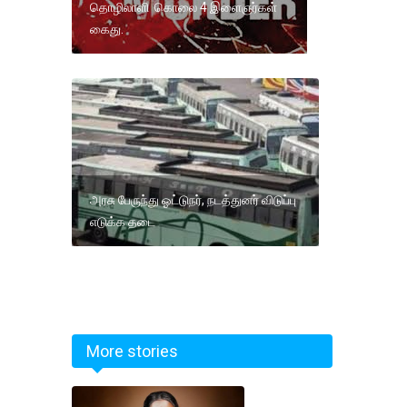
தொழிலாளி கொலை 4 இளைஞர்கள்
கைது.
அரசு பேருந்து ஓட்டுநர், நடத்துனர் விடுப்பு
எடுக்க தடை
More stories