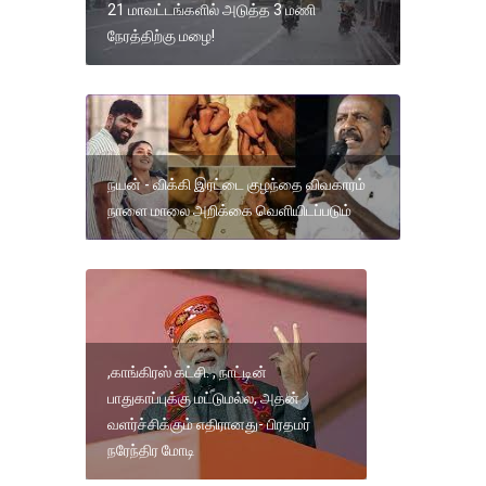
21 மாவட்டங்களில் அடுத்த 3 மணி
நேரத்திற்கு மழை!
நயன் - விக்கி இரட்டை குழந்தை விவகாரம்
நாளை மாலை அறிக்கை வெளியிடப்படும்
,காங்கிரஸ் கட்சி. , நாட்டின்
பாதுகாப்புக்கு மட்டுமல்ல, அதன்
வளர்ச்சிக்கும் எதிரானது- பிரதமர்
நரேந்திர மோடி