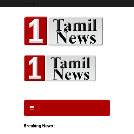
-->
-->
Breaking News :