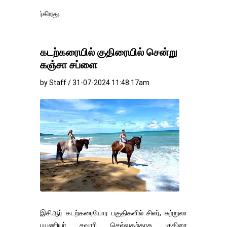
தங்கம்-வெள்ளி 
கடற்கரையில் குதிரையில் சென்று
கஞ்சா சப்ளை
by Staff / 31-07-2024 11:48:17am
இசிஆர் கடற்கரையோர பகுதிகளில் சிலர், சுற்றுலா
பயணியர் சவாரி செல்வதற்காக குதிரை