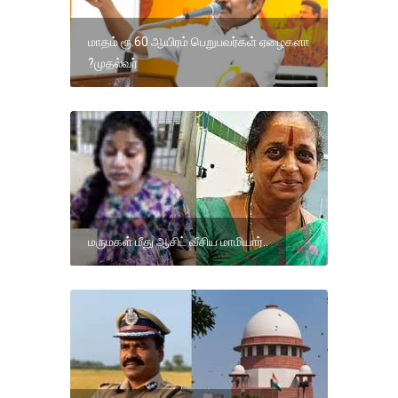
மாதம் ரூ.60 ஆயிரம் பெறுபவர்கள் ஏழைகளா
?முதல்வர்
மருமகள் மீது ஆசிட் வீசிய மாமியார்..