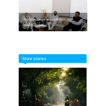
சிவசேனா-பாஜக கூட்டணி தொடரும் -
ஷிண்டே அறிவிப்பு
More stories