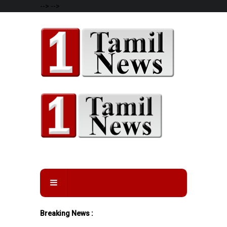
-->
-->
Breaking News :