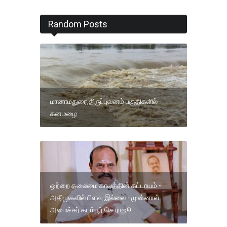
Random Posts
மானாமதுரை,திருப்புவனம் பகுதிகளில்
கனமழை
ஒற்றை தலைமை காலத்தின் கட்டாயம் -
அதிமுகவில் பிளவு இல்லை - முன்னாள்
அமைச்சர் கடம்பூர் செ.ராஜூ