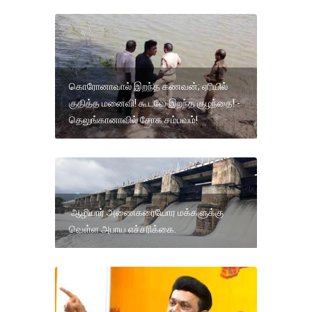
கொரோனாவால் இறந்த கணவன்; ஏரியில்
குதித்த மனைவி! கூடவே இறந்த குழந்தை! -
தெலுங்கானாவில் சோக சம்பவம்!
ஆழியார் அணைகரையோர மக்களுக்கு
வெள்ள அபாய எச்சரிக்கை.