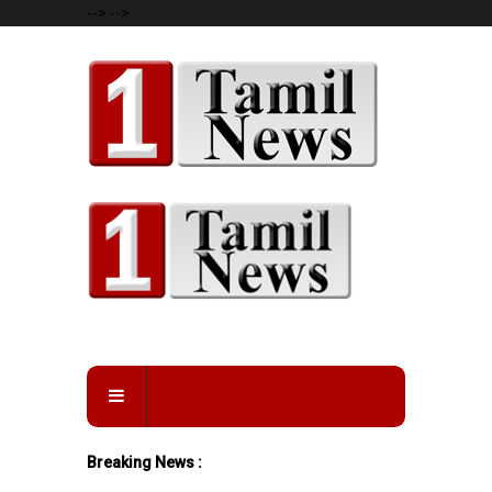
-->
-->
Breaking News :