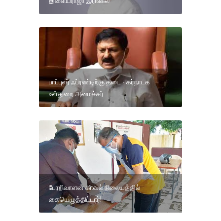
இளையராஜா இரங்கல்
பாப்புலர் ஃப்ரண்டிற்கு தடை - கர்நாடக
உள்துறை அமைச்சர்
பேரறிவாளன் காவல் நிலையத்தில்
கையெழுத்திட்டார்!