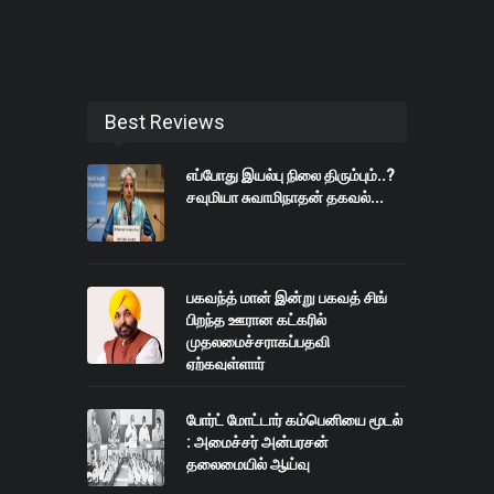
Best Reviews
எப்போது இயல்பு நிலை திரும்பும்..?
சவுமியா சுவாமிநாதன் தகவல்...
பகவந்த் மான் இன்று பகவத் சிங்
பிறந்த ஊரான கட்கரில்
முதலமைச்சராகப்பதவி
ஏற்கவுள்ளார்
போர்ட் மோட்டார் கம்பெனியை மூடல்
: அமைச்சர் அன்பரசன்
தலைமையில் ஆய்வு