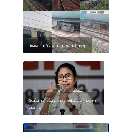
மின்சார ரயில் தடம் புரண்டு விபத்து
வேட்பாளர் பட்டியலை வெளியிட்டார் மம்தா
பானர்ஜி