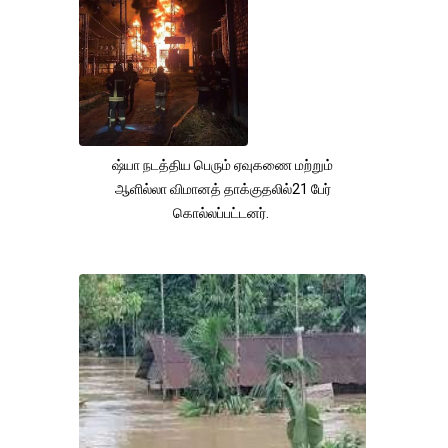
ஷ்யா நடத்திய பெரும் ஏவுகணை மற்றும்
ஆளில்லா விமானத் தாக்குதலில்21 பேர்
கொல்லப்பட்டனர்.