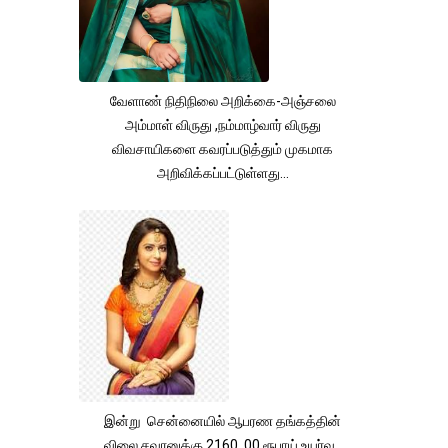
வேளாண் நிதிநிலை அறிக்கை-அஞ்சலை
அம்மாள் விருது ,நம்மாழ்வார் விருது
விவசாயிகளை கவரப்படுத்தும் முகமாக
அறிவிக்கப்பட்டுள்ளது...
இன்று சென்னையில் ஆபரண தங்கத்தின்
விலை சவரனுக்கு 2160 .00 ரூபாய் உயர்வு .