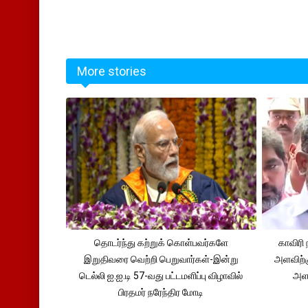
More stories
தொடர்ந்து கற்றுக் கொள்பவர்களே
காவிரி 
இறுதிவரை வெற்றி பெறுவார்கள்-இன்று
அளவிற்
டெல்லி ஐ.ஐ.டி 57-வது பட்டமளிப்பு விழாவில்
அளவ
பிரதமர் நரேந்திர மோடி