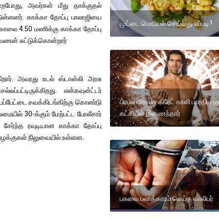
றபோது, அவர்கள் மீது தாக்குதல்
டுள்ளனர். காக்கா தோப்பு பாலாஜியை
முட்டை பொரியல் செய்வது எப்படி?
காலை 4.50 மணிக்கு காக்கா தோப்பு
சரவணன் சுட்டுக்கொன்றார்
ிறார். அவரது உடல் ஸ்டான்லி அரசு
பட்டிருக்கிறது. என்கவுன்ட்டர்
பிரபல வீரரான கிரேட் காளி பாரதிய
ாயப்பேட்டை சவக்கிடங்கிற்கு கொண்டு
கட்சியில் இணைந்தார்
ில் 30-க்கும் மேற்பட்ட போலீசார்
ை சேர்ந்த ரவுடியான காக்கா தோப்பு
வழக்குகள் நிலுவையில் உள்ளன.
பசுவை பலாத்காரம் செய்த வாலிபர்