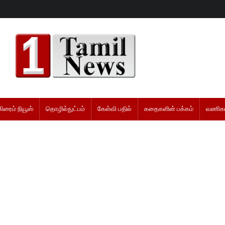
கிரைம் நியூஸ்
தொழில்நுட்பம்
கேள்வி பதில்
கதைகளின் பக்கம்
வணிகம