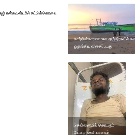
லாஜி என்கவுன்டரில் சுட்டுக்கொலை.
காற்றின்காரணமாக ஆந்திராவில் க
ஒதுங்கிய விசைப்படகு .
சென்னையில் தொடரும்
போதை ஊசி மரணம்