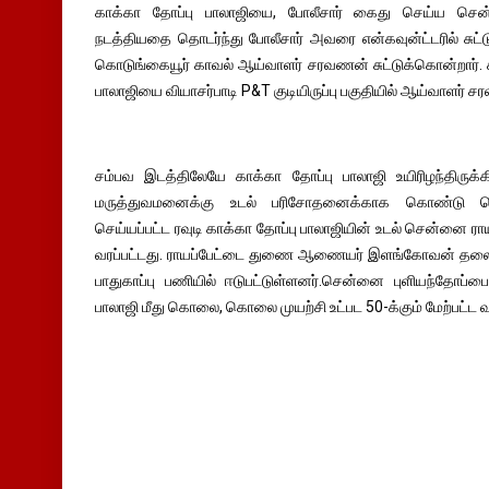
காக்கா தோப்பு பாலாஜியை, போலீசார் கைது செய்ய சென்
நடத்தியதை தொடர்ந்து போலீசார் அவரை என்கவுன்ட்டரில் சுட்
கொடுங்கையூர் காவல் ஆய்வாளர் சரவணன் சுட்டுக்கொன்றார். 
பாலாஜியை வியாசர்பாடி P&T குடியிருப்பு பகுதியில் ஆய்வாளர் 
சம்பவ இடத்திலேயே காக்கா தோப்பு பாலாஜி உயிரிழந்திருக்க
மருத்துவமனைக்கு உடல் பரிசோதனைக்காக கொண்டு செல்லப்
செய்யப்பட்ட ரவுடி காக்கா தோப்பு பாலாஜியின் உடல் சென்னை ர
வரப்பட்டது. ராயப்பேட்டை துணை ஆணையர் இளங்கோவன் தலைமைய
பாதுகாப்பு பணியில் ஈடுபட்டுள்ளனர்.சென்னை புளியந்தோப்ப
பாலாஜி மீது கொலை, கொலை முயற்சி உட்பட 50-க்கும் மேற்பட்ட 