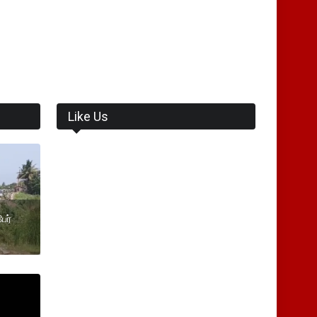
Like Us
ேர்