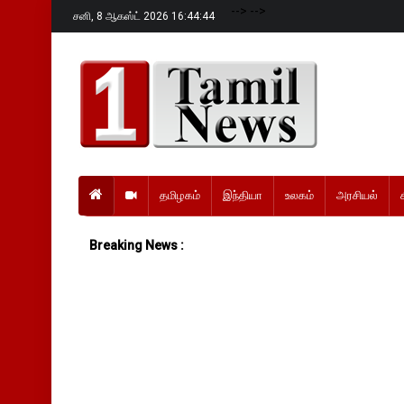
-->
-->
சனி,
8 ஆகஸ்ட் 2026 16:44:45
தமிழகம்
இந்தியா
உலகம்
அரசியல்
Breaking News :