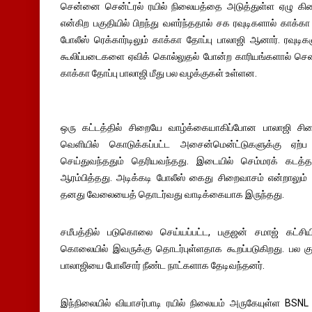
சென்னை சென்ட்ரல் ரயில் நிலையத்தை அடுத்துள்ள ஏழு கிணற
என்கிற பகுதியில் பிறந்து வளர்ந்ததால் சக ரவுடிகளால் காக்க
போலீஸ் ரெக்கார்டிலும் காக்கா தோப்பு பாலாஜி ஆனார். ரவ
கூலிப்படைகளை ஏவிக் கொல்லுதல் போன்ற காரியங்களால் செ
காக்கா தோப்பு பாலாஜி மீது பல வழக்குகள் உள்ளன.
ஒரு கட்டத்தில் சிறையே வாழ்க்கையாகிப்போன பாலாஜி சிறை
வெளியில் கொடுக்கப்பட்ட அசைன்மென்ட்டுகளுக்கு ஏ
செய்துவந்ததும் தெரியவந்தது. இடையில் செம்மரக் கடத்த
ஆரம்பித்தது. அடிக்கடி போலீஸ் கைது சிறைவாசம் என்றாலும
தனது வேலையைத் தொடர்வது வாடிக்கையாக இருந்தது.
சமீபத்தில் படுகொலை செய்யப்பட்ட, பகுஜன் சமாஜ் கட்சிய
கொலையில் இவருக்கு தொடர்புள்ளதாக கூறப்படுகிறது. பல கு
பாலாஜியை போலீசார் நீண்ட நாட்களாக தேடிவந்தனர்.
இந்நிலையில் வியாசர்பாடி ரயில் நிலையம் அருகேயுள்ள BSNL குட