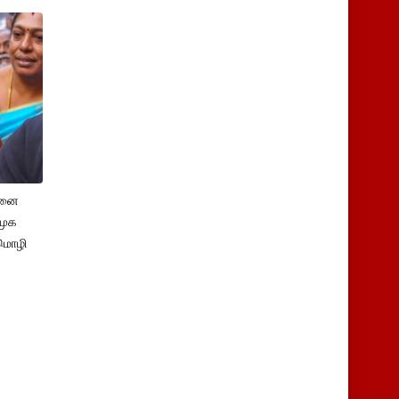
சனை
ிமுக
மொழி