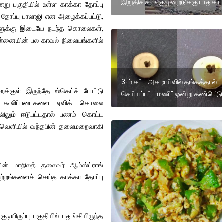
இறுதிச் சடங்குமூன்றடுக்கு பாதுகாப்
ு பகுதியில் உள்ள காக்கா தோப்பு
ா தோப்பு பாலாஜி என அழைக்கப்பட்டு,
ுடிகளுக்கு இடையே நடந்த கொலைகள்,
ன்னையின் பல காவல் நிலையங்களில்
3-ம் கட்ட அகழாய்வில் தங்கத்தால்
க்குள் இருந்தே ஸ்கெட்ச் போட்டு
செய்யப்பட்ட மணி" ஒன்று கண்டெடுப
ற்ப கூலிப்படைகளை ஏவிக் கொலை
லிலும் ஈடுபட்டதால் பணம் கொட்ட
் வெளியில் வந்தபின் தலைமறைவாகி
ின் மாநிலத் தலைவர் ஆம்ஸ்ட்ராங்
ற்றங்களைச் செய்த காக்கா தோப்பு
ியிருப்பு பகுதியில் பதுங்கியிருந்த