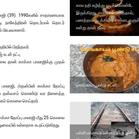
கால நதி சுழித்து ஓடிக்கொண்டே
இருக்கிறது..சாதியால் ,மதத்தால்,
லாஜி (39). 1990களில் சாதாரணமாக
பணத்தால் நடக்கின்ற சண்டைகளுக்
பாடி நாகேந்திரன் தொடர்பால் தொடர்
என்று தான் தீர்வு
பிரபலமானார்.
தியில் பிறந்தவர்
 உடன் நட்பு
ை தான் காக்கா பாலாஜிக்கு முதல்
வெங்காய பூண்டு சட்னி
 பாலாஜி, அதன்பின் காக்கா தோப்பு
யை தன்வசம் கொண்டு வர நினைத்த
்லாம் கொலை செய்தார்
 காக்கா தோப்பு பாலாஜி மீது 25 கொலை
ிலுவையில் உள்ளதாக கூறப்படுகிறது
பள்ளி மாணவியின் உடலுக்கு இன்று