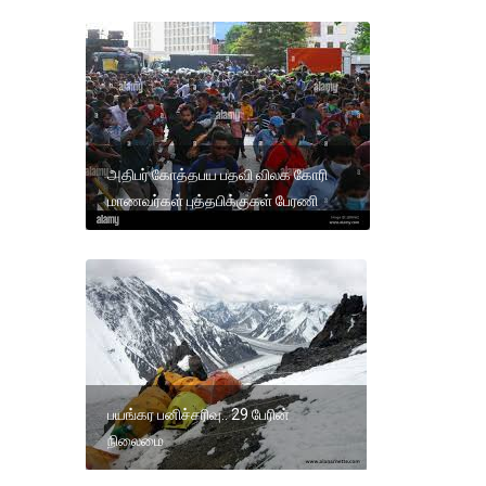
அதிபர் கோத்தபய பதவி விலக கோரி
மாணவர்கள் புத்தபிக்குகள் பேரணி
பயங்கர பனிச்சரிவு.. 29 பேரின்
நிலைமை