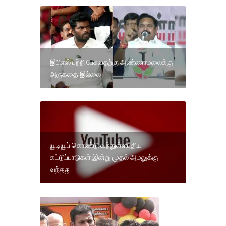
இபிஎஸ் பற்றி பேசுவதற்கு அண்ணாமலைக்கு
அருகதை இல்லை
யூடியூப் கொண்டு வந்துள்ளபுதிய
கட்டுப்பாடுகள் இன்று முதல் அமலுக்கு
வந்தது.