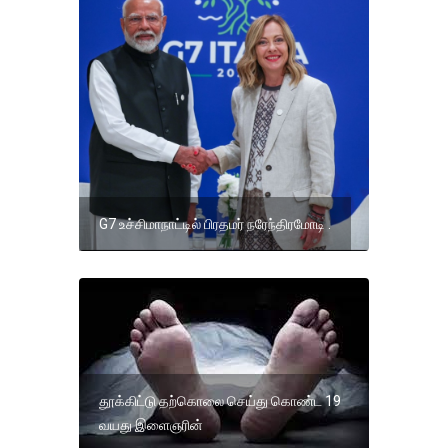
G7 உச்சிமாநாட்டில் பிரதமர் நரேந்திரமோடி .
தூக்கிட்டு தற்கொலை செய்து கொண்ட 19
வயது இளைஞரின்