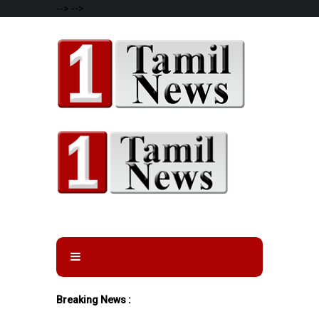
-->
-->
Breaking News :