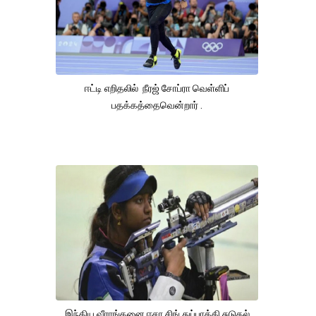
ஈட்டி எறிதலில் நீரஜ் சோப்ரா வெள்ளிப்
பதக்கத்தைவென்றார் .
இந்திய வீராங்கனை ஈசா சிங் துப்பாக்கி சுடுதல்