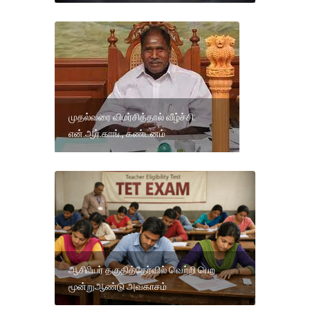
முதல்வரை விமர்சித்தால் வீழ்ச்சி:
என்.ஆர்.காங்., கண்டனம்
ஆசிாியர் தகுதித்தேர்வில் வெற்றி பெற
மூன்றுஆண்டு அவகாசம்