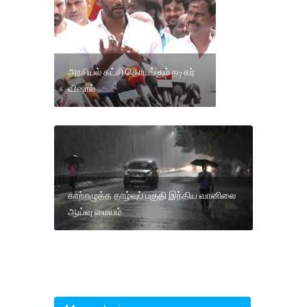
அரசியல் கட்சி தொடங்கும் நடிகர்
விஷால்
காற்றழுத்த தாழ்வுப் பகுதி இந்திய வானிலை
ஆய்வு மையம்.