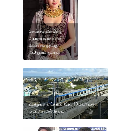
சென்னையில் இன்று
ஆபரண தங்கத்தின்
விலை சவரனுக்கு
120ரூபாய் குறைவு .
விடுமுறை நாட்களில் இரவு 10 மணி வரை
மெட்ரோ ரயில் சேவை