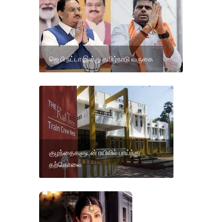
ஜெ.பி.நட்டா இன்று தமிழ்நாடு வருகை
குழந்தைகளுடன் ரயிலில் பாய்ந்து
தற்கொலை