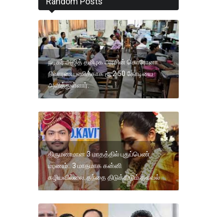
Random Posts
நடிகர் அஜித் தமிழக அரசின் கொரோனா
நிவாரண பணிக்காக ரூ.2.50 கோடியை
அளித்துள்ளார்.
திருமணமான 3 மாதத்தில் புதுப்பெண்
மரணம்.. 3 மாதமாக கன்னி
கழியவில்லை..தந்தை திடுக்கிடும் தகவல்