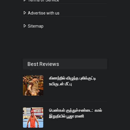
Advertise with us
Sitemap
Best Reviews
கிணற்றில் விழுந்த புலிக்குட்டி
உயிருடன் மீட்பு
பெண்கள் குத்துச்சண்டை: கால்
இறுதியில் பூஜா ராணி