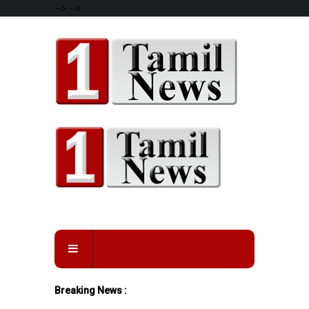
-->
-->
Breaking News :