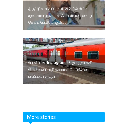
திருட்டு சம்பவம் புகாரின் பேரில் விசிக
முன்னாள் மாவட்டச் செயலாளரை கைது
செய்ய போலீசார் குவிப்பு.
போலியான Instagram ID -ஐ உருவாக்கி
பெண்ணை பற்றி தவறான செய்திகளை
பரப்பியவர் கைது
More stories