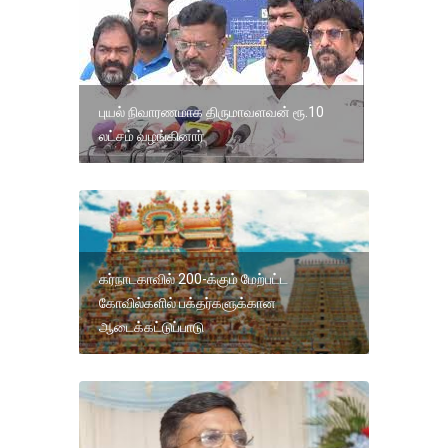
புயல் நிவாரணமாக திருமாவளவன் ரூ.10
லட்சம் வழங்கினார்
கர்நாடகாவில் 200-க்கும் மேற்பட்ட
கோவில்களில் பக்தர்களுக்கான
ஆடைக்கட்டுப்பாடு