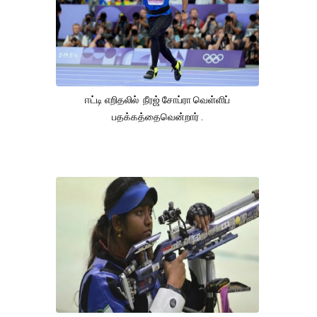
ஈட்டி எறிதலில் நீரஜ் சோப்ரா வெள்ளிப்
பதக்கத்தைவென்றார் .