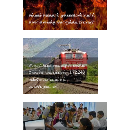
சம்பளம் தராததால் முதலாளியின் பென்ஸ்
காரை தீ வைத்து கொளுத்திய இளைஞர்
தீபாவளி போனசாக வழங்க மத்திய
அமைச்சரவை ஒப்புதல் 11,72,240
ரயில்வே பணியாளர்கள்
பயன்பெறுவார்கள்.