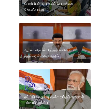
பொறியியல் படிப்புகளில் சேர ஜூலை
07கலந்தாய்வு.
ஆர்.எம்.வீரப்பன் பிறந்தநாளையொட்டி
முதல்வர் ஸ்டாலின் சந்திப்பு
ஓட்டுநர்கள் ஓய்வு எடுக்க தங்கும் அறைகள்
- பிரதமர் அறிவிப்பு