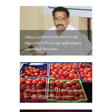
அதிமுக முன்னாள் அமைச்சர் எம்.ஆர்.
விஜயபாஸ்கர் வீட்டில் லஞ்ச ஒழிப்புத்துறை
அதிகாரிகள் சோதனை
சரிந்த தக்காளி விலை.14 கிலோ தக்காளி
பெட்டிரூ.50 முதல் 80 க்கு விற்பனை.