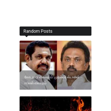
Random Posts
கோடநாடு விவகாரம்: முதல்வர் ஸ்டாலின் -
ஈபிஎஸ் விவாதம்