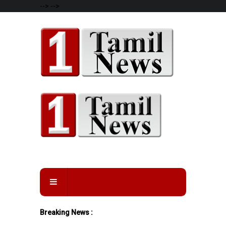
-->
-->
Breaking News :