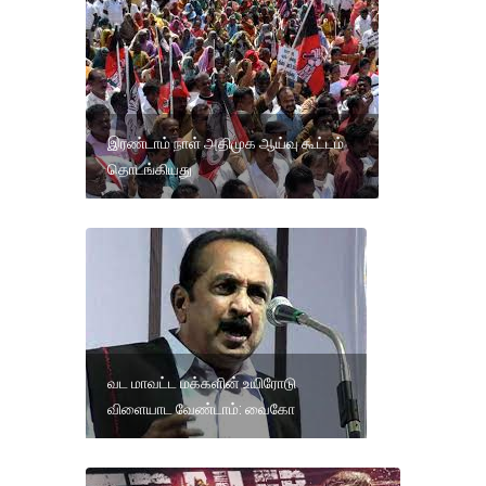
இரண்டாம் நாள் அதிமுக ஆய்வு கூட்டம்
தொடங்கியது
வட மாவட்ட மக்களின் உயிரோடு
விளையாட வேண்டாம்: வைகோ