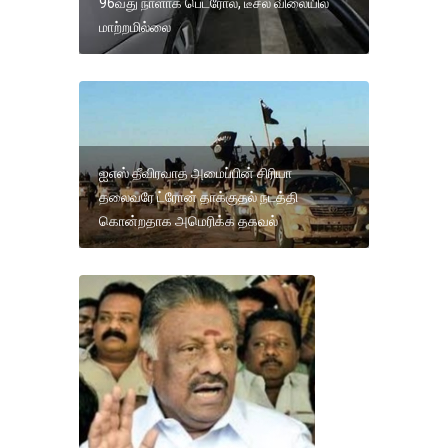
96வது நாளாக பெட்ரோல், டீசல் விலையில்
மாற்றமில்லை
ஐஎஸ் தீவிரவாத அமைப்பின் சிரியா
தலைவரே ட்ரோன் தாக்குதல் நடத்தி
கொன்றதாக அமெரிக்க தகவல்