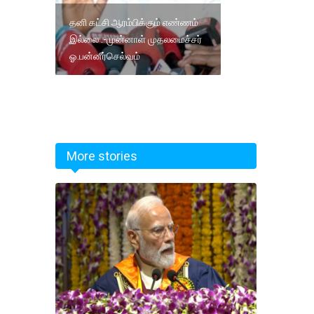
தனி கட்சி ஆரம்பிக்கும் எண்ணம்
இல்லை .-முன்னாள் முதலமைச்சர்
ஓ.பன்னீர்செல்வம்
More stories