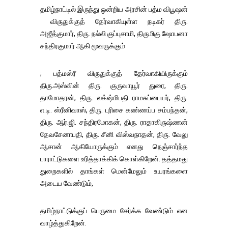
தமிழ்நாட்டில் இருந்து ஒன்றிய அரசின் பத்ம விபூஷன்
விருதுக்குத் தேர்வாகியுள்ள நடிகர் திரு.
அஜீத்குமார், திரு. நல்லி குப்புசாமி, திருமிகு ஷோபனா
சந்திரகுமார் ஆகி மூவருக்கும்
; பத்மஸ்ரீ விருதுக்குத் தேர்வாகியிருக்கும்
திரு.அஸ்வின் திரு. குருவாயூர் துரை, திரு.
தாமோதரன், திரு. லக்‌ஷ்மிபதி ராமசுப்பையர், திரு.
எ.டி. ஸ்ரீனிவாஸ், திரு. புரிசை கண்ணப்ப சம்பந்தன்,
திரு. ஆர்.ஜி. சந்திரமோகன், திரு. ராதாகிருஷ்ணன்
தேவசேனாபதி, திரு. சீனி விஸ்வநாதன், திரு. வேலு
ஆசான் ஆகியோருக்கும் எனது நெஞ்சார்ந்த
பாராட்டுகளை உரித்தாக்கிக் கொள்கிறேன். தத்தமது
துறைகளில் தாங்கள் மென்மேலும் உயரங்களை
அடைய வேண்டும்,
தமிழ்நாட்டுக்குப் பெருமை சேர்க்க வேண்டும் என
வாழ்த்துகிறேன்.