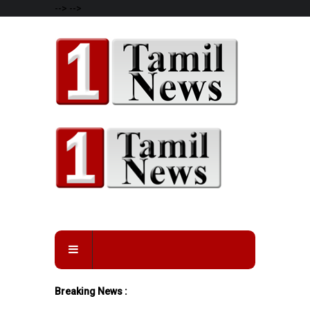
-->
-->
Breaking News :