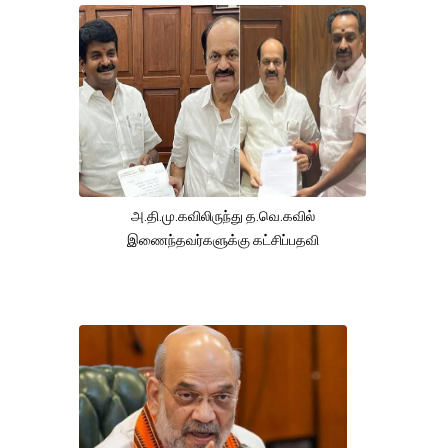
அ.தி.மு.கவிலிருந்து த.வெ.கவில்
இணைந்தவர்களுக்கு கட்சிப்பதவி