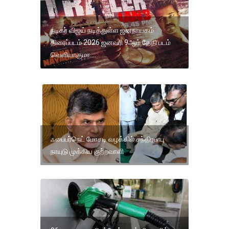
நடிகர் விஜய் நடித்துள்ள ஜனநாயகம்
திரைப்படம் 2026 ஜனவரி 9ஆம் தேதி படம்
வெளியாகுமா....
ஃபைபர்நெட் மோசடி வழக்கில் சந்திரபாபு
நாயுடு முக்கிய குற்றவாளி