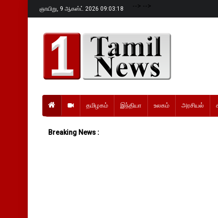
-->
-->
ஞாயிறு,
9 ஆகஸ்ட் 2026 09:03:19
தமிழகம்
இந்தியா
உலகம்
அரசியல்
Breaking News :