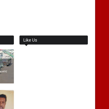
Like Us
வேலை
ி வரை