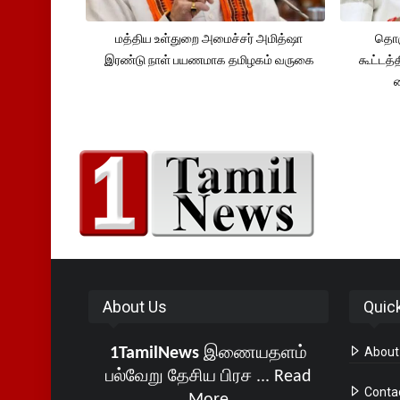
மத்திய உள்துறை அமைச்சர் அமித்ஷா
தொக
இரண்டு நாள் பயணமாக தமிழகம் வருகை
கூட்டத்
About Us
Quic
1TamilNews
இணையதளம்
About
பல்வேறு தேசிய பிரச ...
Read
Conta
More