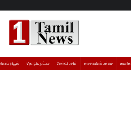
கிரைம் நியூஸ்
தொழில்நுட்பம்
கேள்வி பதில்
கதைகளின் பக்கம்
வணிகம