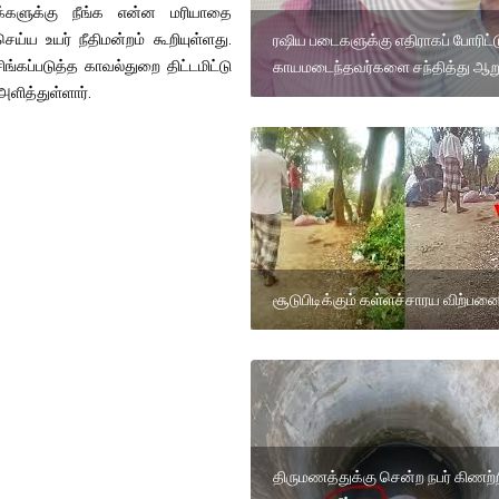
மக்களுக்கு நீங்க என்ன மரியாதை
்ய உயர் நீதிமன்றம் கூறியுள்ளது.
ரஷிய படைகளுக்கு எதிராகப் போரிட்ட
்கப்படுத்த காவல்துறை திட்டமிட்டு
காயமடைந்தவர்களை சந்தித்து ஆற
அளித்துள்ளார்.
சூடுபிடிக்கும் கள்ளச்சாரய விற்பன
திருமணத்துக்கு சென்ற நபர் கிணற்ற