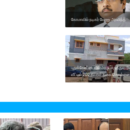
கோமாவில் நடிகர் வேணு அரவிந்த்
புதுக்கோட்டையில் அரசு மருத்துவ ரி
வீட்டில் 200 சவரன் நகை கொள்ளை