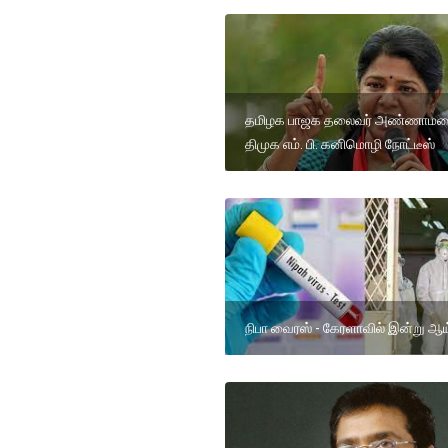
தமிழக பாஜக தலைவர் அண்ணாமல
திமுக எம். பி. கனிமொழி நோட்டீஸ்
நிபா வைரஸ் - கேரளாவில் இன்று ஆய