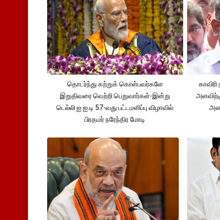
தொடர்ந்து கற்றுக் கொள்பவர்களே
காவிரி 
இறுதிவரை வெற்றி பெறுவார்கள்-இன்று
அளவிற்
டெல்லி ஐ.ஐ.டி 57-வது பட்டமளிப்பு விழாவில்
அளவ
பிரதமர் நரேந்திர மோடி