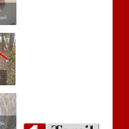
ு
ுதல்
ை
ில்