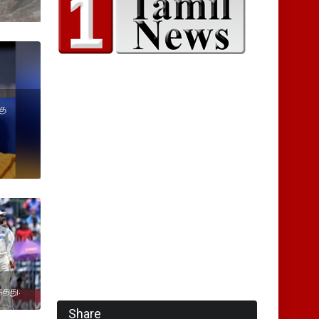
கு
்தது.
Share