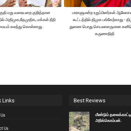
ுதி மறு வரையறை குறித்தான
பாராளுமன்ற உறுப்பினர்கள் ஆலோ
தில் அதிமுக,தேமுதிக, மக்கள் நீதி
கூட்டத்தில் திமுக பங்கேற்காது - த
மையம் கலந்து கொள்ளாது .
துணை பொது செயலாளருமான கனி
கருணாநிதி
k Links
Best Reviews
மீண்டும் தலைக்காட்ட
 Us
அரிக்கொம்பன்.
ct Us