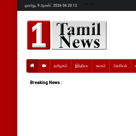
-->
-->
ஞாயிறு,
9 ஆகஸ்ட் 2026 06:20:13
தமிழகம்
இந்தியா
உலகம்
அரசியல்
Breaking News :