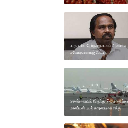
பா ஜ வின் தேர்தல் நாடகம் அமைச்சர
மனோதங்கராஜ் பேட்டி
சென்னையில் இருந்து 7 விமானங்க
மாண்டஸ் புயல் காரணமாக ரத்து