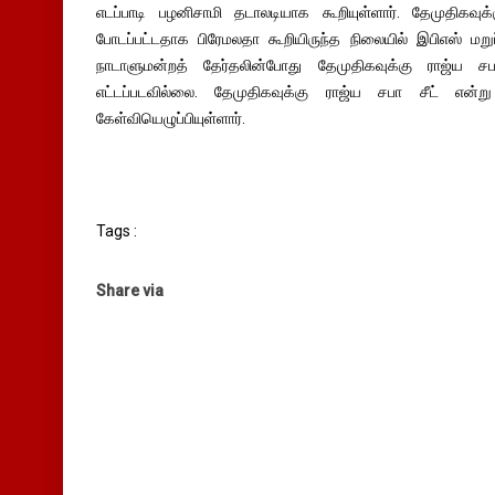
எடப்பாடி பழனிசாமி தடாலடியாக கூறியுள்ளார். தேமுதிகவுக
போடப்பட்டதாக பிரேமலதா கூறியிருந்த நிலையில் இபிஎஸ் மறுப்
நாடாளுமன்றத் தேர்தலின்போது தேமுதிகவுக்கு ராஜ்ய ச
எட்டப்படவில்லை. தேமுதிகவுக்கு ராஜ்ய சபா சீட் எ
கேள்வியெழுப்பியுள்ளார்.
Tags :
Share via