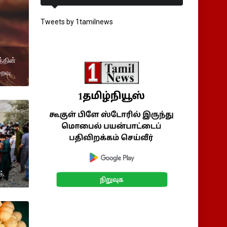
Tweets by 1tamilnews
்தின்
ைவு.
க்.