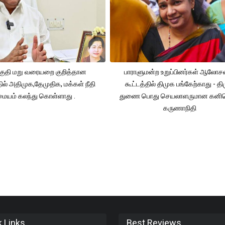
ுதி மறு வரையறை குறித்தான
பாராளுமன்ற உறுப்பினர்கள் ஆலோ
தில் அதிமுக,தேமுதிக, மக்கள் நீதி
கூட்டத்தில் திமுக பங்கேற்காது - த
மையம் கலந்து கொள்ளாது .
துணை பொது செயலாளருமான கனி
கருணாநிதி
k Links
Best Reviews