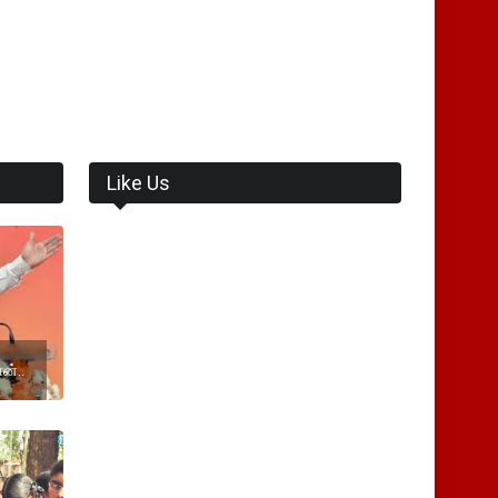
Like Us
ன்..