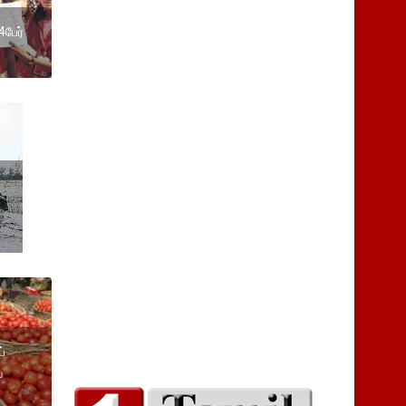
பேர்
்
ை