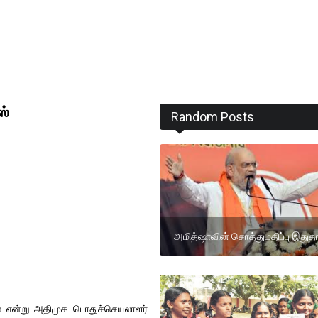
ஸ்
Random Posts
அமித்ஷாவின் சொத்துமதிப்பு இதுதா
லை என்று அதிமுக பொதுச்செயலாளர்