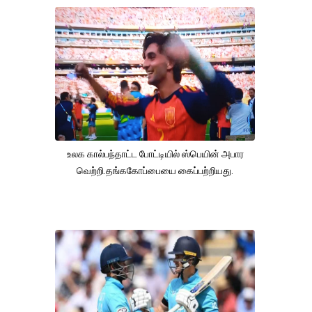
உலக கால்பந்தாட்ட போட்டியில் ஸ்பெயின் அபார
வெற்றி.தங்ககோப்பையை கைப்பற்றியது.