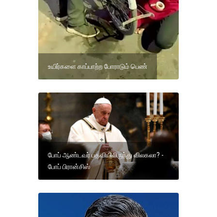
உயிர்களை காப்பாற்ற போராடும் பெண்
போப் ஆண்டவர் பதவியிலிருந்து விலகலா? -
போப் பிரான்சிஸ்