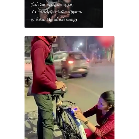
ரீல்ஸ் மோகம் இளைஞரை
பட்டாக்கத்தியால் கொடூரமாக
தாக்கிய சிறுவர்கள் கைது