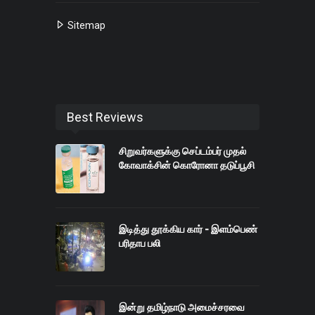
Sitemap
Best Reviews
சிறுவர்களுக்கு செப்டம்பர் முதல்
கோவாக்சின் கொரோனா தடுப்பூசி
இடித்து தூக்கிய கார் - இளம்பெண்
பரிதாப பலி
இன்று தமிழ்நாடு அமைச்சரவை