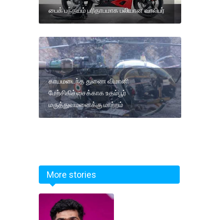
பைக் பந்தயம் பரிதாபமாக பலியான வாலிபர்
காயமடைந்த துணை விமானி
மேற்சிகிச்சைக்காக உதம்பூர்
மருத்துவமனைக்கு மாற்றம்
More stories