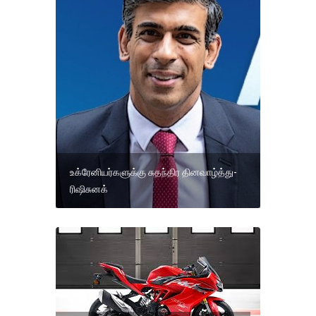
உக்ரேனியர்களுக்கு சுதந்திர தினவாழ்த்து-
ரிஷிசுனக்