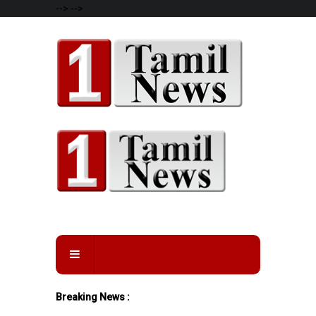
-->
-->
Breaking News :