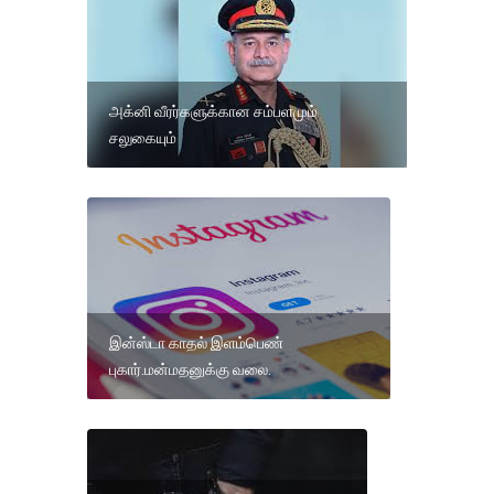
அக்னி வீரர்களுக்கான சம்பளமும்
சலுகையும்
இன்ஸ்டா காதல் இளம்பெண்
புகார்.மன்மதனுக்கு வலை.