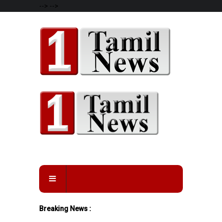
-->
-->
Breaking News :