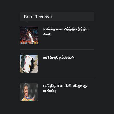
Best Reviews
பாகிஸ்தானை வீழ்த்திய இந்திய
அணி
லாரி மோதி தம்பதி பலி
நாடு திரும்பிய பி.வி. சிந்துக்கு
வரவேற்பு