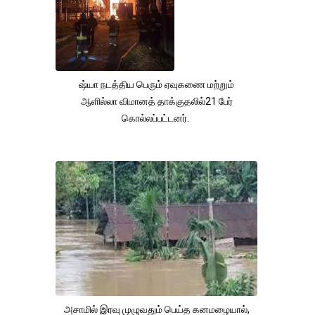
ஷ்யா நடத்திய பெரும் ஏவுகணை மற்றும்
ஆளில்லா விமானத் தாக்குதலில்21 பேர்
கொல்லப்பட்டனர்.
அசாமில் இரவு முழுவதும் பெய்த கனமழையால்,