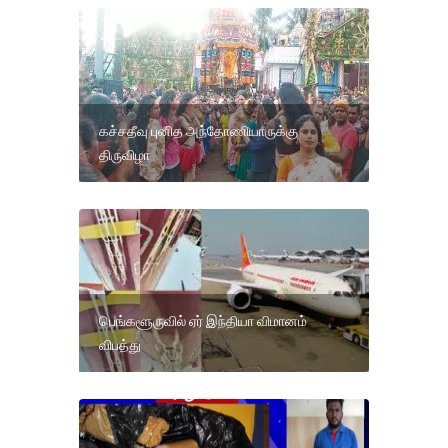
கச்சதீவு புனித அந்தோணியாருக்கு
திருவிழா
பெங்களூருவில் ஏர் இந்தியா விமானம்
விபத்து