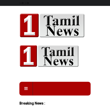
-->
-->
Breaking News :