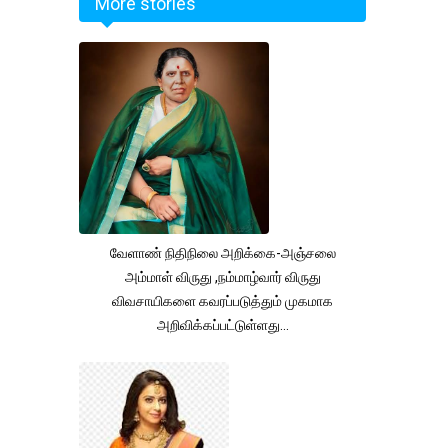
More stories
வேளாண் நிதிநிலை அறிக்கை-அஞ்சலை
அம்மாள் விருது ,நம்மாழ்வார் விருது
விவசாயிகளை கவரப்படுத்தும் முகமாக
அறிவிக்கப்பட்டுள்ளது...