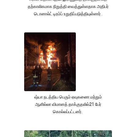
தற்காலிகமாக நிறுத்தி வைத்துள்ளதாக அதிபர்
டொனால்ட் டிரம்ப் உறுதிப்படுத்தியுள்ளார் .
ஷ்யா நடத்திய பெரும் ஏவுகணை மற்றும்
ஆளில்லா விமானத் தாக்குதலில்21 பேர்
கொல்லப்பட்டனர்.