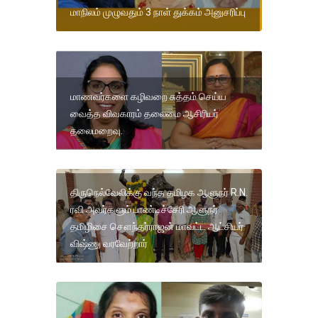
மாநிலம் முழுவதும் 3 நாள் துக்கம் அனுசரிப்பு
மாணவர்களை கழிவறை சுத்தம் செய்ய
வைத்த விவகாரம் தலைமை ஆசிரியர்
தலைமறைவு.
திருநெல்வேலிக்கு வந்த தமிழக ஆளுநர் R.N.
ரவி அவர்களும் பாண்டிச்சேரி ஆளுநர்
தமிழிசை சௌந்தர்ராஜன் மாவட்ட ஆட்சியர்
விஷ்ணு வரவேற்றார்