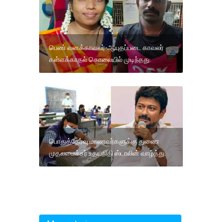
பெண் வனக்காவலர்-ஆயுதப்படை காவலர்
கள்ளக்காதல் கொலையில் முடிந்தது.
பொதுத்தேர்வு:மாணவர்களுக்கு துணை
முதலமைச்சர் உதயநிதி ஸ்டாலின் வாழ்த்து.