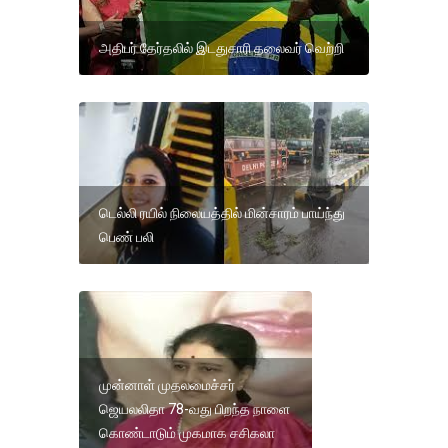
அதிபர் தேர்தலில் இடதுசாரி தலைவர் வெற்றி
டெல்லி ரயில் நிலையத்தில் மின்சாரம் பாய்ந்து
பெண் பலி
முன்னாள் முதலமைச்சர்
ஜெயலலிதா 78-வது பிறந்த நாளை
கொண்டாடும் முகமாக சசிகலா