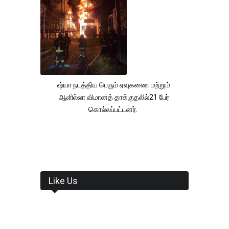
ஷ்யா நடத்திய பெரும் ஏவுகணை மற்றும்
ஆளில்லா விமானத் தாக்குதலில்21 பேர்
கொல்லப்பட்டனர்.
Like Us