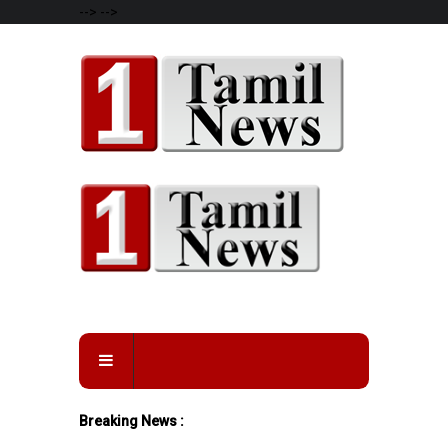
-->
-->
Breaking News :