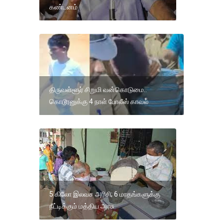
கண்டனம்
திருவள்ளூர் சிறுமி வன்கொடுமை..
கொடூரனுக்கு 4 நாள் போலீஸ் காவல்
5 கிலோ இலவச அரிசி; 6 மாதங்களுக்கு
நீட்டிக்கும் மத்திய அரசு