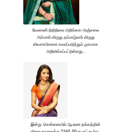
வேளாண் நிதிநிலை அறிக்கை-அஞ்சலை
அம்மாள் விருது ,நம்மாழ்வார் விருது
விவசாயிகளை கவரப்படுத்தும் முகமாக
அறிவிக்கப்பட்டுள்ளது...
இன்று சென்னையில் ஆபரண தங்கத்தின்
விலை சவரனுக்கு 2160 .00 ரூபாய் உயர்வு .