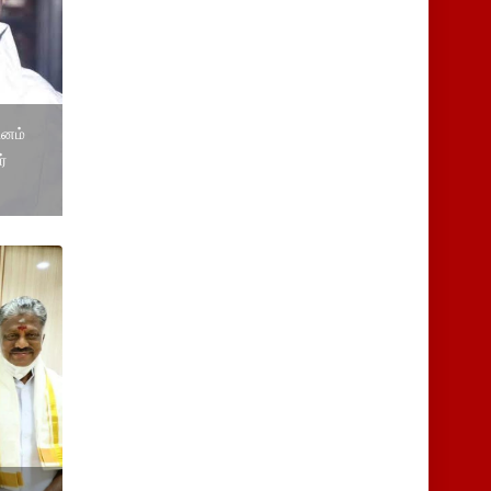
டனம்
்