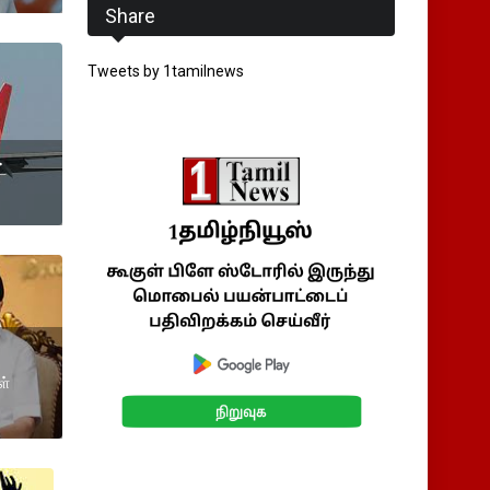
Share
Tweets by 1tamilnews
்
ள்