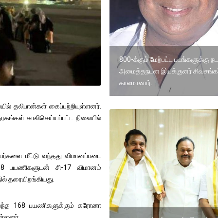
800-க்கும் மேற்பட்ட படங்களுக்கு ந
அமைத்தநடன இயக்குனர் சிவசங்கர
காலமானார்.
ில் தலிபான்கள் கைப்பற்றியுள்ளனர்.
தரகங்கள் காலிசெய்யப்பட்ட நிலையில்
யர்களை மீட்டு வந்தது விமானப்படை
168 பயணிகளுடன் சி-17 விமானம்
ில் தரையிறங்கியது.
ு வந்த 168 பயணிகளுக்கும் கரோனா
்ளனர்.