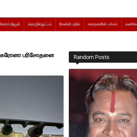
கிரைம் நியூஸ்
தொழில்நுட்பம்
கேள்வி பதில்
கதைகளின் பக்கம்
வணிகம
்கு கரோனா பரிசோதனை
Random Posts