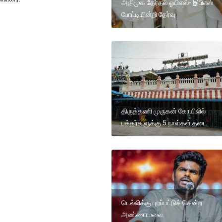
அதிமுக தேர்தல் ஓபிஎஸ்- இபிஎஸ்
போட்டியின்றி தேர்வு
திருத்தணி முருகன் கோயிலில்
பக்தர்களுக்கு 5 நாள்கள் தடை
டெல்லிக்கு புறப்பட்டுச் சென்ற
அண்ணாமலை.