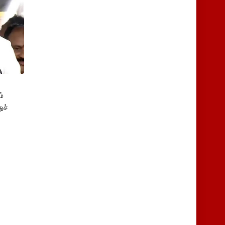
்
ுச்