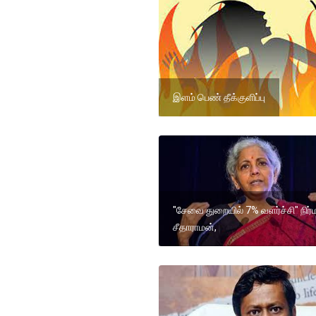
இளம் பெண் தீக்குளிப்பு
"சேவை துறையில் 7% வளர்ச்சி" நிர்
சீதாராமன்,