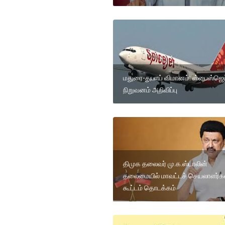
மதுரை-துபாய் விமானம்: ஸ்பைஸ்ஜெட
நிறுவனம் அறிவிப்பு
திமுக தலைவர் மு.க.ஸ்டாலின்
தலைமையில் மாவட்டச் செயலாளர்க
கூட்டம் தொடக்கம்