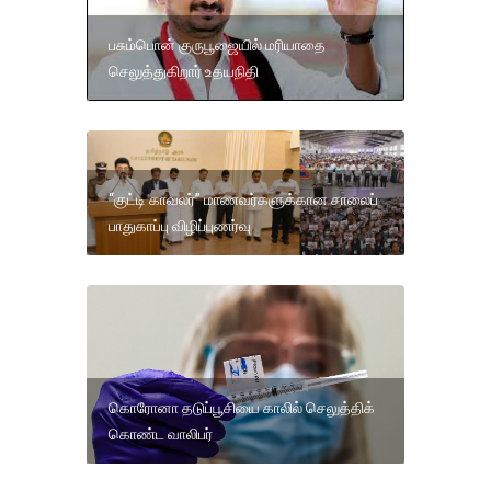
பசும்பொன் குருபூஜையில் மரியாதை
செலுத்துகிறார் உதயநிதி
“குட்டி காவலர்” மாணவர்களுக்கான சாலைப்
பாதுகாப்பு விழிப்புணர்வு
கொரோனா தடுப்பூசியை காலில் செலுத்திக்
கொண்ட வாலிபர்