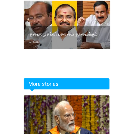
துணை முதல்வர் பதவியை குறிவைக்கும்
பாமக
More stories