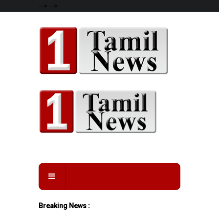
-->
-->
Breaking News :