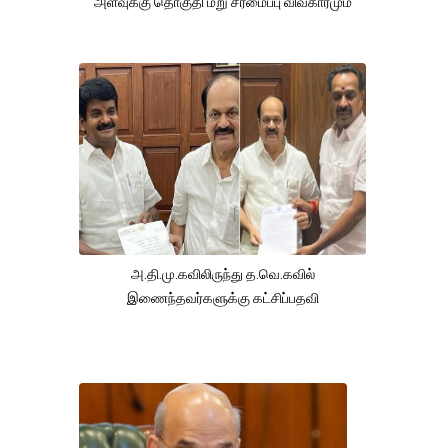
அளவுக்கு தொகுதி மறு சீரமைப்பு விவகாரமும்
அ.தி.மு.கவிலிருந்து த.வெ.கவில்
இணைந்தவர்களுக்கு கட்சிப்பதவி