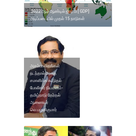
.2022 ஆம் ஆண்டில் ஜி.டி.பி [ GDP]
அடிப்படையில் முதல் 15 நாடுகள்
அசம்பாவிதங்கள்
நடந்தால் அதை
சமாளிக்க கூடுதல்
போலீசார் நியமனம்-
தமிழ்நாடு தேர்தல்
ஆணையர்
வெ.பழனிகுமார்