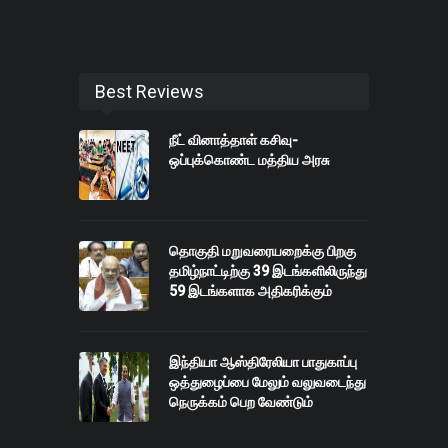
Best Reviews
நீட் வினாத்தாள் கசிவு-
ஒப்புக்கொண்ட மத்திய அரசு
தொகுதி மறுவரையறைக்கு பிறகு
தமிழ்நாட்டிற்கு 39 இடங்களிலிருந்து
59 இடங்களாக அதிகரிக்கும்
இந்தியா ஆஸ்திரேலியா பாதுகாப்பு
ஒத்துழைப்பை மேலும் வலுவடைந்து
நெருக்கம் பெற வேண்டும்