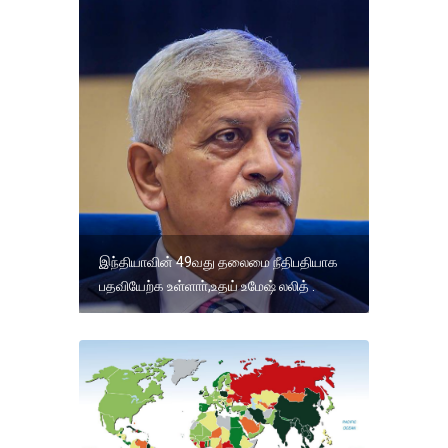
இந்தியாவின் 49வது தலைமை நீதிபதியாக
பதவியேற்க உள்ளாா்,உதய் உமேஷ் லலித் .