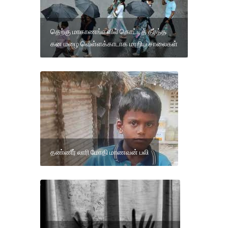
தெற்கு மாகாணங்களில் கொட்டித் தீர்த்த
கன மழை வெள்ளக்காடாக மாறிய சாலைகள்
தண்ணீர் லாரி மோதி மாணவன் பலி