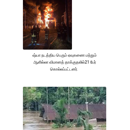
ஷ்யா நடத்திய பெரும் ஏவுகணை மற்றும்
ஆளில்லா விமானத் தாக்குதலில்21 பேர்
கொல்லப்பட்டனர்.