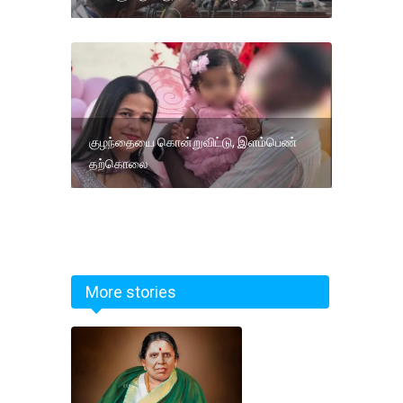
குழந்தையை கொன்றுவிட்டு, இளம்பெண்
தற்கொலை
More stories