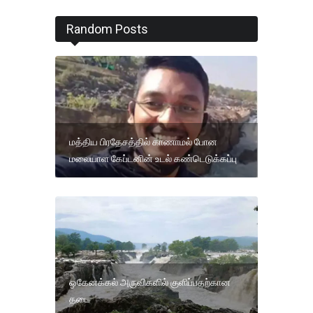
Random Posts
மத்திய பிரதேசத்தில் காணாமல் போன
மலையாள கேப்டனின் உடல் கண்டெடுக்கப்பு
ஒகேனக்கல் அருவிகளில் குளிப்பதற்கான
தடை