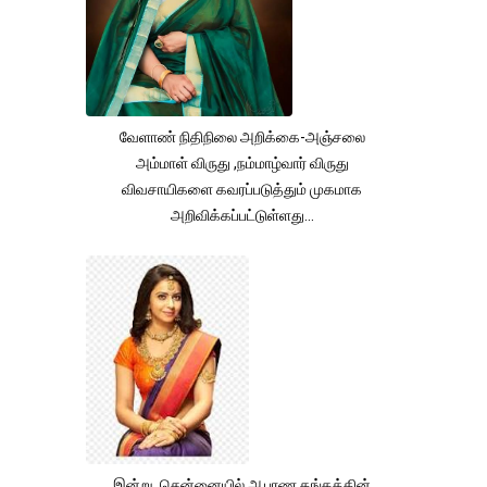
வேளாண் நிதிநிலை அறிக்கை-அஞ்சலை
அம்மாள் விருது ,நம்மாழ்வார் விருது
விவசாயிகளை கவரப்படுத்தும் முகமாக
அறிவிக்கப்பட்டுள்ளது...
இன்று சென்னையில் ஆபரண தங்கத்தின்