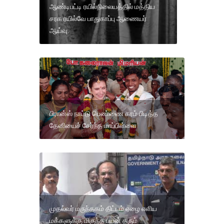
ஆண்டிபட்டி ரயில்நிலையத்தில் மத்திய
சரக ரயில்வே பாதுகாப்பு ஆணையர்
ஆய்வு.
பிரான்ஸ் நாட்டு பெண்ணை கரம் பிடித்த
தேனியைச் சேர்ந்த மாப்பிள்ளை
முதல்வர் மருந்தகம் திட்டம் ஏழை எளிய
மக்களுக்கு மிகுந்த பயன் தரும்