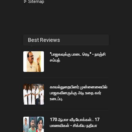
Sitemap
Best Reviews
"பாஜகவுக்கு பாடை ரெடி" - நாஞ்சி
சம்பத்
காவல்துறையினர் முன்னைலையில்
பாஜகவினருக்கு அடி உதை கார்
உடைப்பு.
170 ஆபாச வீடியோக்கள்.. 17
மாணவிகள் - சிக்கிய நதியா