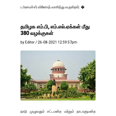
அமைச்சர் வினோத் வாசித்து வருகிறார். �.
தமிழக எம்.பி, எம்.எல்.ஏக்கள் மீது
380 வழக்குகள்
by Editor / 26-08-2021 12:59:57pm
நாடு முழுவதும் சட்டமன்ற மற்றும் நாடாளுமன்ற