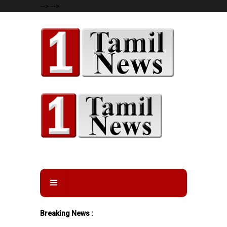
-->
-->
Breaking News :