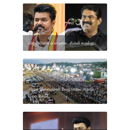
விஜய் அரசியல் வருகை.. சீமான் கருத்து
திமுக இளைஞரணி 2வது மாநில மாநாடு
தொடக்கம்!