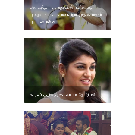
கொளத்தூர் தொகுதியில் நான்காவது
முறையாக களம் காண்கிறார்.முதலமைச்சர்
மு. க .ஸ்டாலின்.
கார் விபத்தில் நடிகை காயம்: தோழி பலி