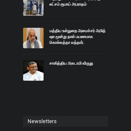
லட்சம் ரூபாய் அபராதம்
மத்திய உள்துறை அமைச்சர் அமித்
ஷா மூன்று நாள் பயணமாக
கொல்கத்தா வந்தார்.
சாகித்திய அகடாமி விருது
Newsletters