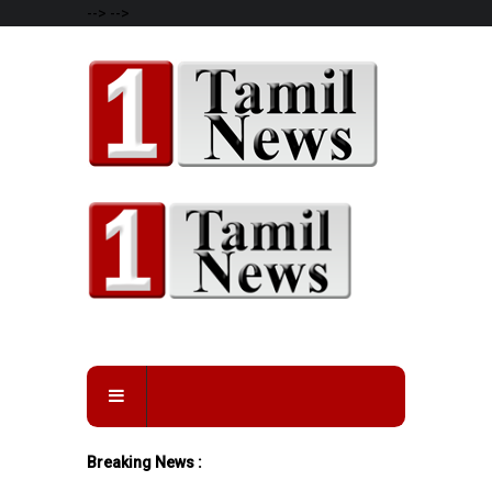
-->
-->
Breaking News :