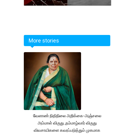
More stories
வேளாண் நிதிநிலை அறிக்கை-அஞ்சலை
அம்மாள் விருது ,நம்மாழ்வார் விருது
விவசாயிகளை கவரப்படுத்தும் முகமாக