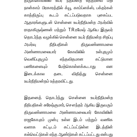
திருக்கோவிலில் உயர் நீதிமன்ற உத்தரவை மீறி
நான்காம் பிரகாரத்தில் க்யூ காம்ப்ளக்ஸ், பக்தர்கள்
காத்திருப்பு கூடம் கட்டப்படுவதாக புகைப்பட
ஆதாரங்களுடன் சென்னை உயர்நீதிமன்ற அமர்வில்
ராதாகிருஷ்ணன் மற்றும் T.R.ரமேஷ் ஆகிய இருவர்
தொடர்ந்த வழக்கில் சென்னை உயர் நீதிமன்ற சிறப்பு
அமர்வு நீதிபதிகள் திருவண்ணாமலை
அண்ணாமலையார் கோவிலில் உள்புறமும்
வெளிப்புறமும் எந்தவிதமான கட்டுமான
பணிகளையும் மேற்கொள்ளக்கூடாது என
இடைக்கால தடை விதித்து சென்னை
உயர்நீதிமன்றம் உத்தரவிட்டது.
இதனைத் தொடர்ந்து சென்னை உயர்நீதிமன்ற
நீதிபதிகள் சுரேஷ்குமார், சௌந்தர் ஆகிய இருவரும்
திருவண்ணாமலை அண்ணாமலையார் கோவிலின்
ராஜகோபுரம் முன்பு உள்ள இடம் மற்றும் வணிக
வளாக கட்டிடம் கட்டப்பட்டுள்ள இடத்தின்
கல்வெட்டுகள் எந்த ஆண்டுகள் கட்டப்பட்டது என்பது