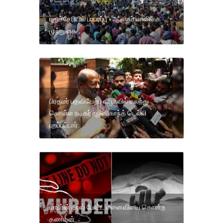
புதுச்சேரியில் பரபரப்பு - ஆளுநர் மாளிகை
முற்றுகை
பிரதமர் பதவியேற்பு விழாவில் கலந்து
கொள்ள நடிகர் ரஜினிகாந்த் டெல்லி
புறப்பட்டார்.
மாடர்ன் டிரஸ் போட்ட மனைவியை கொன்ற
கணவன்