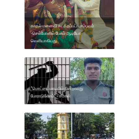
காதல் மனைவி கடத்தப்பட்ட சம்பவம்
-செல்போனில் பேசும் ஆடியோ
வெளியாகியது.
“மொட்டை மாடியில் நின்றாவது
போராடுவோம்” - சீமான்