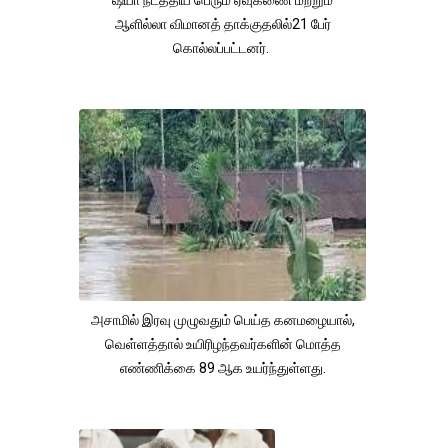
ஷ்யா நடத்திய பெரும் ஏவுகணை மற்றும்
ஆளில்லா விமானத் தாக்குதலில்21 பேர்
கொல்லப்பட்டனர்.
அசாமில் இரவு முழுவதும் பெய்த கனமழையால்,
வெள்ளத்தால் உயிரிழந்தவர்களின் மொத்த
எண்ணிக்கை 89 ஆக உயர்ந்துள்ளது.