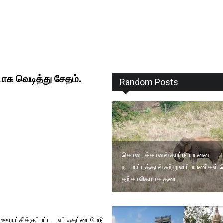
சு வெடித்து சேதம்.
Random Posts
கொடைக்கானல் காட்டு யானை
நடமாட்டத்தால் சுற்றுலாப்பயணிகள் 
தற்காலிகமாக தடை
ாட்சிக்குட்பட்ட எட்டிகுட்டைமேடு