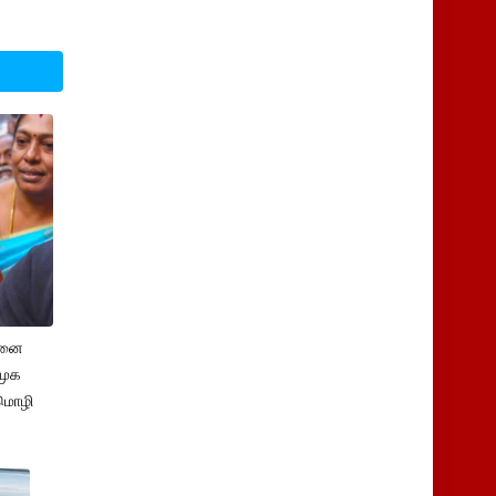
சனை
ிமுக
மொழி