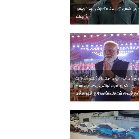
நானும் ஒரு அரசியல்வாதி தான்-நடி
விஷால்.
பிரதமர் நரேந்திர மோடி ஓராண்டிற்கு 
வாங்குவதை தவிர்க்குமாறு பொது
மக்களுக்கு வேண்டுகோள் வைத்துள