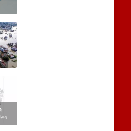
டு
ல்
 சிறை