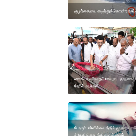
குழந்தையை கடித்துக்கொன்ற நாய்
வைகோ சகோதரி மறைவு.. முதலமைச
நேரில் அஞ்சலி
போரூர் பள்ளிக்கூடத்தில் மு.க.ஸ்டால
ந்தேதி தொடங்கி வைக்கிறார்