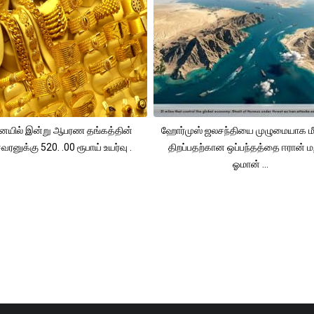
யில் இன்று ஆபரண தங்கத்தின்
ஹோர்முஸ் ஜலசந்தியை முழுமையாக மீ
ரனுக்கு 520. .00 ரூபாய் உயர்வு .
திறப்பதற்கான ஒப்பந்தத்தை ஈரான் மற
ஓமான் ...