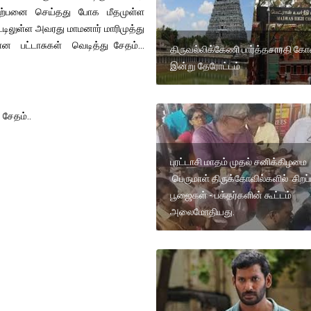
விற்பனை செய்தது போக மீதமுள்ள
ட்டிலுள்ள அவரது மாமனார் மாரிமுத்து
பிலான பட்டாசுகள் வெடித்து சேதம்...
திருவல்லிக்கேணி பார்த்தசாரதி கோவ
இன்று தேரோட்டம்
 சேதம்..
புரட்டாசி மாதம் முதல் சனிக்கிழமை
பெருமாள் திருக்கோவில்களில் சிறப்ப
பூஜைகள் - பக்தர்களின் கூட்டம்
அலைமோதியது.