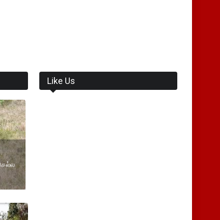
Like Us
செல்ல