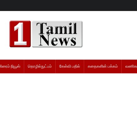
கிரைம் நியூஸ்
தொழில்நுட்பம்
கேள்வி பதில்
கதைகளின் பக்கம்
வணிகம