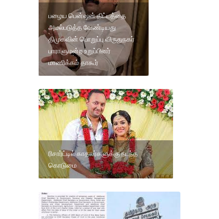
பழைய பென்ஷன் திட்டத்தை
அமல்படுத்த வேண்டியது
திமுகவின் பொறுப்பு.விருதுநகர்
பாராளுமன்ற உறுப்பினர்
மாணிக்கம் தாகூர்
ரிசார்ட்டில் காதலர்களுக்கு நடந்த
கொடுமை