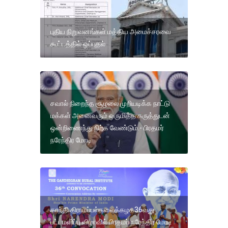
புதிய நிறுவனங்கள் மத்திய அமைச்சரவை
கூட்டத்தில் ஒப்புதல்
சவால் நிறைந்த சூழலை முறியடிக்க நாட்டு
மக்கள் அனைவரும் ஒருமித்த கருத்துடன்
ஒன்றிணைந்து நிற்க வேண்டும்.- பிரதமர்
நரேந்திர மோடி
காந்தி கிராமப்பல்கலைக்கழக36வது
பட்டமளிப்பு விழாவில் பிரதமர் நரேந்திர மோடி