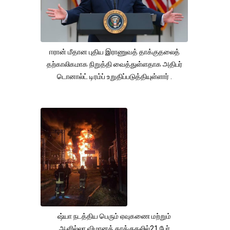
ஈரான் மீதான புதிய இராணுவத் தாக்குதலைத்
தற்காலிகமாக நிறுத்தி வைத்துள்ளதாக அதிபர்
டொனால்ட் டிரம்ப் உறுதிப்படுத்தியுள்ளார் .
ஷ்யா நடத்திய பெரும் ஏவுகணை மற்றும்
ஆளில்லா விமானத் தாக்குதலில்21 பேர்