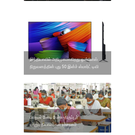
இந்தியாவில் அறிமுகமாகிறது ஒன்பிளஸ்
நிறுவனத்தின் புது 50 இன்ச் ஸ்மார்ட் டிவி
பிரதமர் மோடி பேச்சு-திருப்பூர்
ஏற்றுமதியாளர்கள் உற்சாகம்