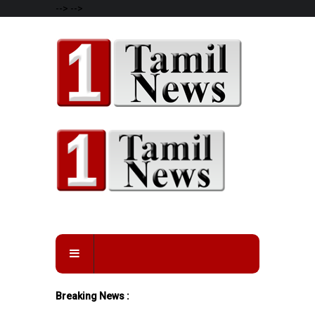
-->
-->
Breaking News :