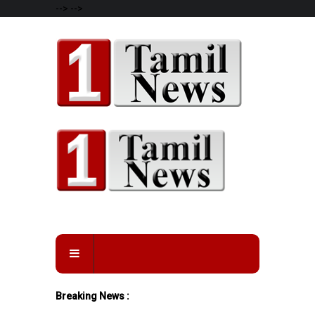
-->
-->
Breaking News :