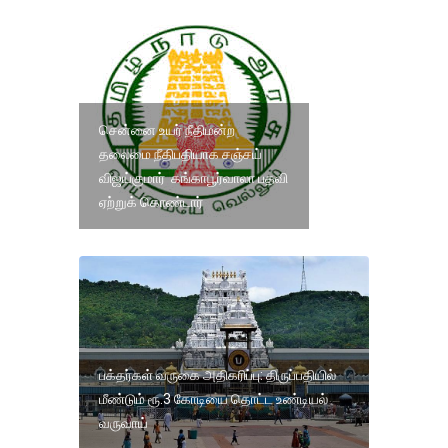
சென்னை உயர் நீதிமன்ற
தலைமை நீதிபதியாக சஞ்சய்
விஜய்குமார் கங்காபூர்வாலா பதவி
ஏற்றுக் கொண்டார்
பக்தர்கள் வருகை அதிகரிப்பு: திருப்பதியில்
மீண்டும் ரூ.3 கோடியை தொட்ட உண்டியல்
வருவாய்