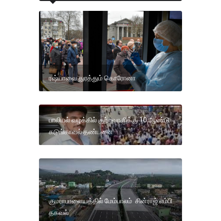
ரஷ்யாவை துரத்தும் கொரோனா
பாலியல் வழக்கில் குற்றவாளிக்கு 10 ஆண்டு
கடுங்காவல் தண்டனை
குமராபாளையத்தில் மேம்பாலம் சின்ராஜ் எம்பி
தகவல்