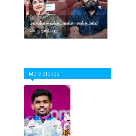
மலைக்க வைக்கும் ராதிகா சரத்குமாரின்
சொத்துமதிப்பு
More stories