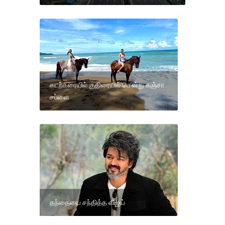
கடற்கரையில் குதிரையில் சென்று கஞ்சா
சப்ளை
தந்தையை சந்தித்த விஜய்