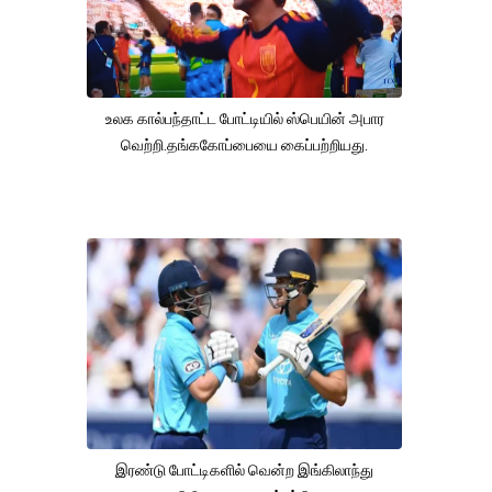
உலக கால்பந்தாட்ட போட்டியில் ஸ்பெயின் அபார
வெற்றி.தங்ககோப்பையை கைப்பற்றியது.
இரண்டு போட்டிகளில் வென்ற இங்கிலாந்து