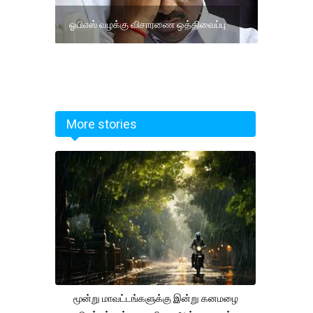
ஓபிஎஸ் வழக்கு விசாரணை ஒத்திவைப்பு
More stories
மூன்று மாவட்டங்களுக்கு இன்று கனமழை