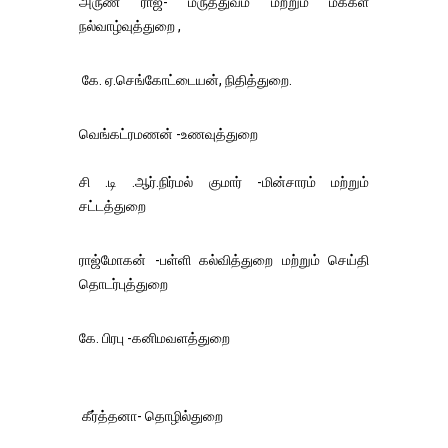
அருண் ராஜ்- மருத்துவம் மற்றும் மக்கள்
நல்வாழ்வுத்துறை ,
கே. ஏ.செங்கோட்டையன், நிதித்துறை.
வெங்கட்ரமணன் -உணவுத்துறை
சி .டி .ஆர்.நிர்மல் குமார் -மின்சாரம் மற்றும்
சட்டத்துறை
ராஜ்மோகன் -பள்ளி கல்வித்துறை மற்றும் செய்தி
தொடர்புத்துறை
கே. பிரபு -கனிமவளத்துறை
கீர்த்தனா- தொழில்துறை