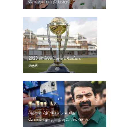
சென்னை உயர் நீதிமன்றம்
2023 கிரிக்கெட் உலகக் கோப்பை
தகுதி
அதிமுக ஆட்சியாளர்கள் மீது
கொலைவழக்குப்பதிவு செய்க சீமான்