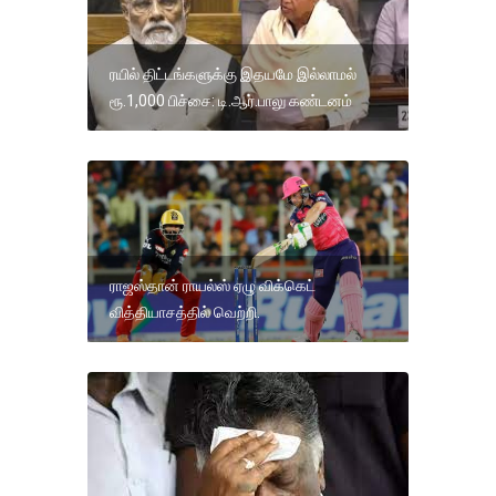
ரயில் திட்டங்களுக்கு இதயமே இல்லாமல்
ரூ.1,000 பிச்சை: டி.ஆர்.பாலு கண்டனம்
ராஜஸ்தான் ராயல்ஸ் ஏழு விக்கெட்
வித்தியாசத்தில் வெற்றி.