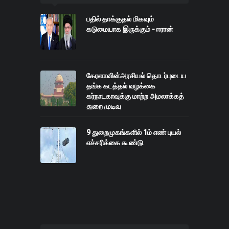
பதில் தாக்குதல் மிகவும்
கடுமையாக இருக்கும் - ஈரான்
கேரளாவின்அரசியல் தொடர்புடைய
தங்க கடத்தல் வழக்கை
கர்நாடகாவுக்கு மாற்ற அமலாக்கத்
துறை முடிவு
9 துறைமுகங்களில் 1ம் எண் புயல்
எச்சரிக்கை கூண்டு