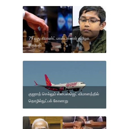
79 வது கிராண்ட் மாஸ்டரானார் தமிழக
சிறுவன்
குஜராத் செல்லும் ஸ்பைஸ்ஜெட் விமானத்தில்
தொழில்நுட்பக் கோளாறு