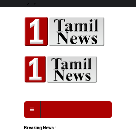
-->
-->
Breaking News :