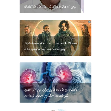
மீண்டும் எம்.எல்.ஏ ஆகிறார் பொன்முடி
அமெரிக்க திரைப்படம் டியூன் 6 ஆஸ்கர்
விருதுகளை தட்டிச் சென்றது
தினமும் குறைந்தது 3 லிட்டர் தண்ணீர்
கண்டிப்பாகக் குடிக்க வேண்டும்.