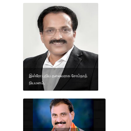
இஸ்ரோ புதிய தலைவராக சோம்நாத்
நியமனம்,