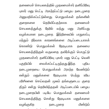
தலைமைச் செயலகத்தில் முதலமைச்சர் தனிப்பிரிவு
புகார் மனு பெட்டி அகற்றப்பட்டு பழைய நடைமுறை
அனுமதிக்கப்பட்டுள்ளது. பொதுமக்கள் தங்களின்
குறைகளை தெரிவிப்பதற்காக தலைமைச்
செயலகத்துக்கு நேரில் வந்து மனு அளிப்பது
வழக்கமான நடைமுறை. இந்நிலையில் பாதுகாப்பு
மற்றும் நிர்வாக காரணங்களை அடிப்படையாகக்
கொண்டு பொதுமக்கள் நேரடியாக தலைமை
செயலகத்திற்குள் வருவதை தவிர்க்கும் பொருட்டு
முதலமைச்சர் தனிப்பிரிவு புகார் மனு பெட்டி வெளி
பகுதியில் வைக்கப்பட்டிருந்தது.இந்த புதிய
நடைமுறையை பொதுமக்கள் அகற்ற வேண்டும்
என்றும் மனுக்களை நேரடியாக பெற்று உரிய
பரிசீலனை செய்வதன் மூலம் தங்களுடைய குறை
தீரும் என்று தெரிவித்ததன் அடிப்படையில் பழைய
நடைமுறையின் படியே பொதுமக்கள் தலைமைச்
செயலகத்திற்கு சென்று நேரடியாக மனுக்களை
வழங்குகிற நடைமுறை மீண்டும்