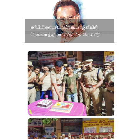
எஸ்.பி.பி கடைசியாகப் பாடிய ரஜினியின்
‘அண்ணாத்த’ பாடல்: அக்.4-ல் வெளியீடு