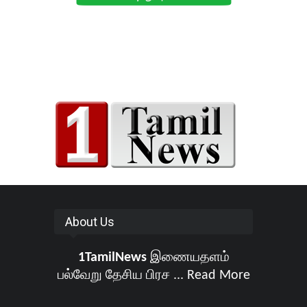
About Us
1TamilNews
இணையதளம்
பல்வேறு தேசிய பிரச ...
Read More