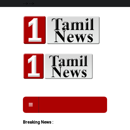
-->
-->
Breaking News :