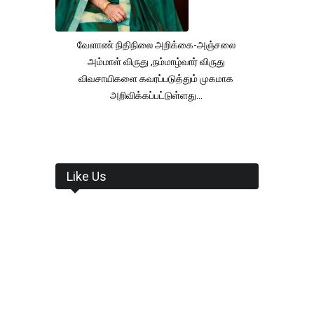
வேளாண் நிதிநிலை அறிக்கை-அஞ்சலை
அம்மாள் விருது ,நம்மாழ்வார் விருது
விவசாயிகளை கவரப்படுத்தும் முகமாக
அறிவிக்கப்பட்டுள்ளது...
Like Us