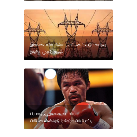
இலங்கையில் மின்சார கட்டணம் கடும் உயர்வு
இன்று முதல் அமல்
பிரபல குத்துச்சண்டை வீரர்
பிலிப்பைன்ஸ்அதிபர் தேர்தலில் போட்டி