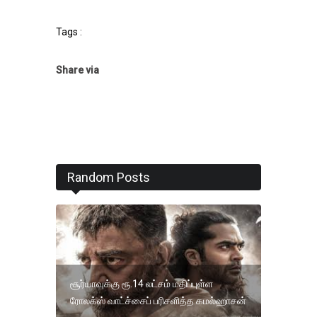
Tags :
Share via
Random Posts
சூர்யாவுக்கு ரூ.14 லட்சம் மதிப்புள்ள
ரோலக்ஸ் வாட்ச்சைப் பரிசளித்த கமல்ஹாசன்