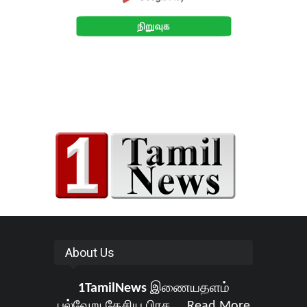
About Us
1TamilNews
இணையதளம்
பல்வேறு தேசிய பிரச ...
Read More