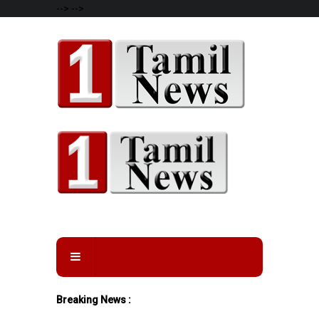
-->
-->
Breaking News :