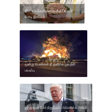
இரா.சம்பந்தன் மறைவுக்கு பிரதமர்
மோடி இரங்கல்
மூன்று பெண்கள் தீ குளிக்க முயற்சி
பரபரப்பு
ஐந்து நாள் போர் நிறுத்தம்- அமொிக்க அதிபர்