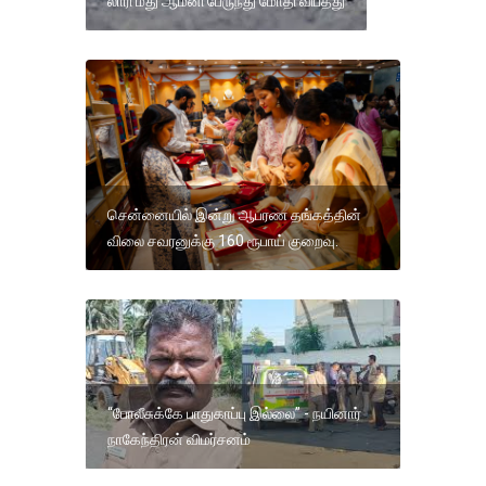
லாரி மீது ஆம்னி பேருந்து மோதி விபத்து
சென்னையில் இன்று ஆபரண தங்கத்தின்
விலை சவரனுக்கு 160 ரூபாய் குறைவு.
“போலீசுக்கே பாதுகாப்பு இல்லை” - நயினார்
நாகேந்திரன் விமர்சனம்