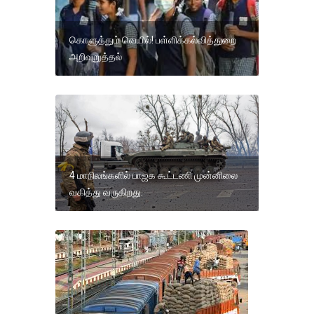
கொளுத்தும் வெயில்! பள்ளிக்கல்வித்துறை
அறிவுறுத்தல்
4 மாநிலங்களில் பாஜக கூட்டணி முன்னிலை
வகித்து வருகிறது.