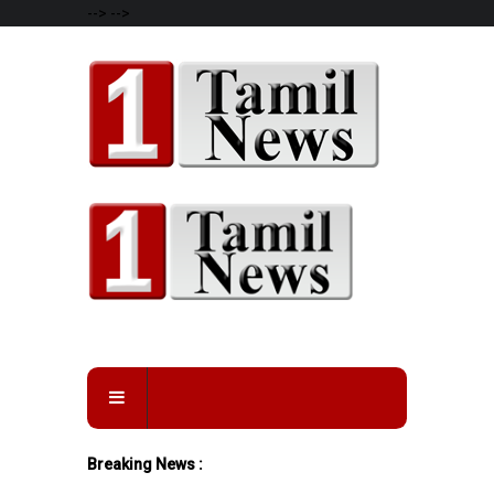
-->
-->
Breaking News :