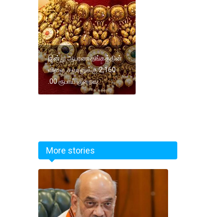
இன்று ஆபரண தங்கத்தின்
விலை சவரனுக்கு 2,160
.00 ரூபாய் குறைவு.
More stories