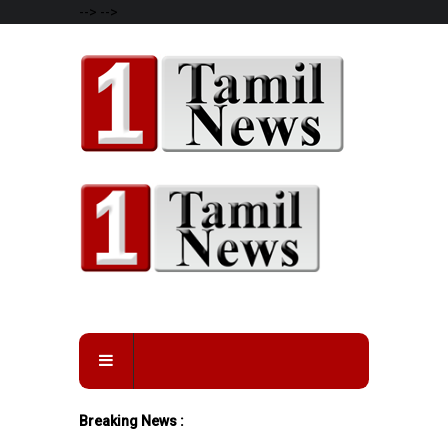
-->
-->
Breaking News :