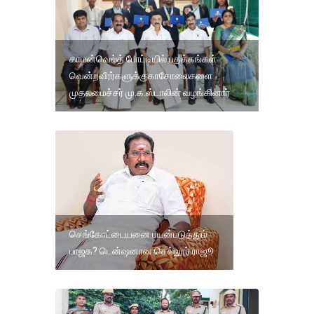
காமன்வெல்த் போட்டியில் பதக்கங்கள்
வென்றவீரர்களுக்குகாசோலைகளை
முதலமைச்சர் மு.க.ஸ்டாலின் வழங்கினார்
செங்கோட்டையனை பயன்படுத்தும்
பாஜக? டென்ஷனான செல்லூர் ராஜூ