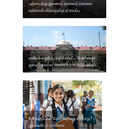
பஞ்சாயத்து துணைத் தலைவர் கொலை
எதிரொலி வீடுகளுக்கு தீ வைப்பு
பாலியல் வழக்கு பாதிக்கப்பட்ட பெண்ணை
குறை சொன்ன அலகாபாத் உயர்நீதிமன்றம்
6-8 வகுப்புகள் தொடங்குவது எப்போது?
முதல்வரிடம் அறிக்கை