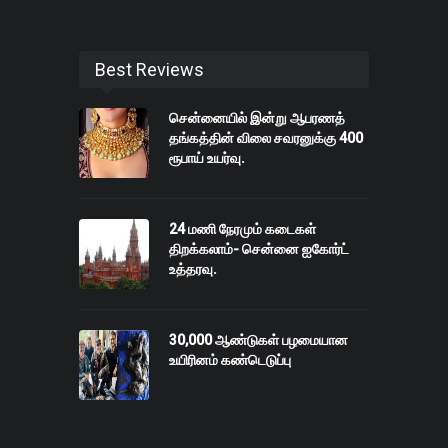
Best Reviews
சென்னையில் இன்று ஆபரணத்
தங்கத்தின் விலை சவரனுக்கு 400
ரூபாய் உயர்வு.
24 மணி நேரமும் கடைகள்
திறக்கலாம்- சென்னை ஐகோர்ட்
உத்தரவு.
30,000 ஆண்டுகள் பழமையான
உயிரினம் கண்டெடுப்பு