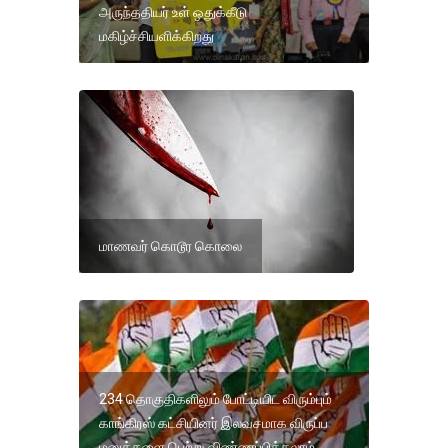
அருந்ததியர் உள் ஒதுக்கீடு
மகிழ்ச்சியளிக்கிறது
மாணவர் கொடூர கொலை
234 தொகுதிகளிலும் போட்டியிட விரும்பும்
காங்கிரஸ் கட்சியினர் இலவசமாக விருப்ப
மனுக்களை பெற்று விண்ணப்பிக்கலாம் .