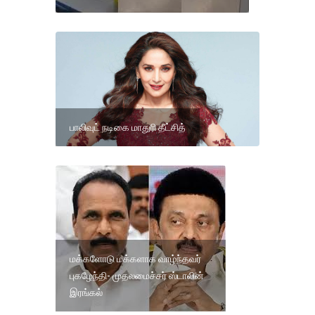
பாலிவுட் நடிகை மாதுரி தீட்சித்
மக்களோடு மக்களாக வாழ்ந்தவர்
புகழேந்தி- முதலமைச்சர் ஸ்டாலின்
இரங்கல்