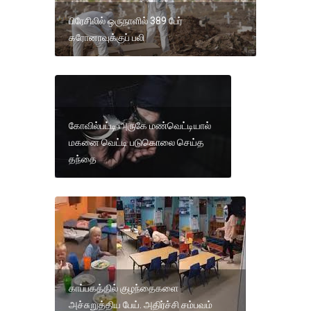
பிரேசிலில் ஒருநாளில் 389 பேர்
கரோனாவுக்குப் பலி
கோவில்பட்டி அருகே மண்வெட்டியால்
மகனை வெட்டி படுகொலை செய்த
தந்தை
காப்பகத்தில் குழந்தைகளை
அச்சுறுத்திய பேய். அதிர்ச்சி சம்பவம்