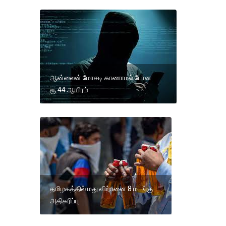
ஆன்லைன் மோசடி காணாமல் போன
ரூ.44 ஆயிரம்
தமிழகத்தில் மது விற்பனை 8 மடங்கு
அதிகரிப்பு