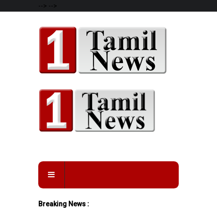
-->
-->
Breaking News :