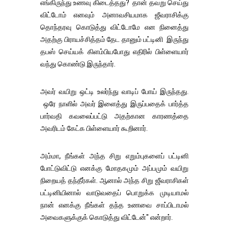
எங்கிருந்து உணவு கிடைத்தது? தான் தவறு செய்து
விட்டோம் எனவும் அனாவசியமாக ஜீவராசிக்கு
தொந்தரவு கொடுத்து விட்டோமே என நினைத்து
அதற்கு பிராயச்சித்தம் தேட தானும் பட்டினி இருந்து
தபஸ் செய்யக் கிளம்பியபோது எதிரில் பிள்ளையார்
வந்து கொண்டு இருந்தார்.
அவர் வயிறு ஒட்டி உலர்ந்து வாடிப் போய் இருந்தது.
ஒரே நாளில் அவர் இளைத்து இருப்பதைக் பார்த்த
பார்வதி கவலைப்பட்டு அதற்கான காரணத்தை
அவரிடம் கேட்க பிள்ளையார் கூறினார்.
அம்மா, நீங்கள் அந்த சிறு எறும்புகளைப் பட்டினி
போட்டுவிட்டு எனக்கு மோதகமும் அப்பமும் வயிறு
நிறையத் தந்தீர்கள். ஆனால் அந்த சிறு ஜீவராசிகள்
பட்டினியினால் வாடுவதைப் பொறுக்க முடியாமல்
நான் எனக்கு நீங்கள் தந்த உணவை சாப்பிடாமல்
அவைகளுக்குக் கொடுத்து விட்டேன்" என்றார்.