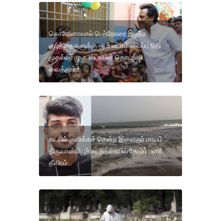
கொரோனாவால் பெற்றோரை இழந்த
குழந்தைகளுக்கு ரூ.5 லட்சம் வைப்பு நிதி
முதல்வர் மு.க.ஸ்டாலின் தொடங்கி
வைத்தார்.!
கடலில் குளிக்கச் சென்ற இளைஞர்.மாயம் ...
திருவான்மியூர் கடற்கரையில் தேடும் பணி
தீவிரம்...