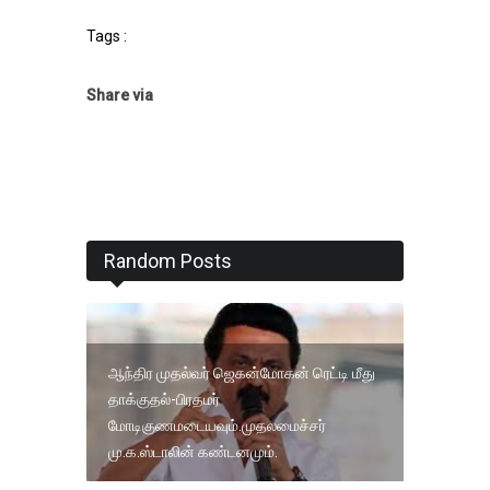
Tags :
Share via
Random Posts
ஆந்திர முதல்வர் ஜெகன்மோகன் ரெட்டி மீது
தாக்குதல்-பிரதமர்
மோடிகுணமடையவும்.முதலமைச்சர்
மு.க.ஸ்டாலின் கண்டனமும்.