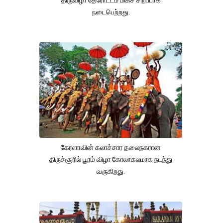
திருவிழா தேரோட்டம் மிகச் சிறப்பாக
நடைபெற்றது.
கேரளாவின் கலாச்சார தலைநகரான
திருச்சூரில் பூரம் விழா கோலாகலமாக நடந்து
வருகிறது.